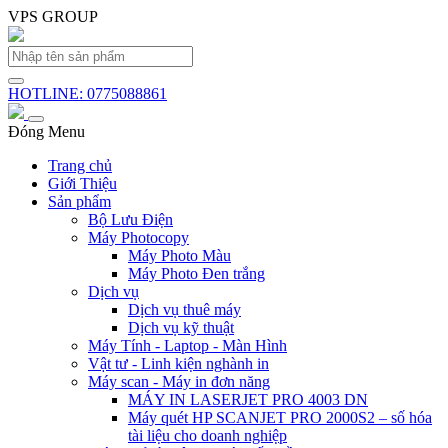
VPS GROUP
HOTLINE: 0775088861
Đóng Menu
Trang chủ
Giới Thiệu
Sản phẩm
Bộ Lưu Điện
Máy Photocopy
Máy Photo Màu
Máy Photo Đen trắng
Dịch vụ
Dịch vụ thuê máy
Dịch vụ kỹ thuật
Máy Tính - Laptop - Màn Hình
Vật tư - Linh kiện nghành in
Máy scan - Máy in đơn năng
MÁY IN LASERJET PRO 4003 DN
Máy quét HP SCANJET PRO 2000S2 – số hóa
tài liệu cho doanh nghiệp