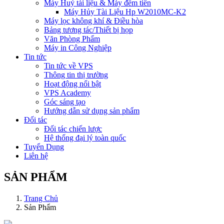
Máy Huỷ tài liệu & Máy đếm tiền
Máy Hủy Tài Liệu Hp W2010MC-K2
Máy lọc không khí & Điều hòa
Bảng tương tác/Thiết bị họp
Văn Phòng Phẩm
Máy in Công Nghiệp
Tin tức
Tin tức về VPS
Thông tin thị trường
Hoạt động nổi bật
VPS Academy
Góc sáng tạo
Hướng dẫn sử dụng sản phẩm
Đối tác
Đối tác chiến lược
Hệ thống đại lý toàn quốc
Tuyển Dụng
Liên hệ
SẢN PHẨM
Trang Chủ
Sản Phẩm