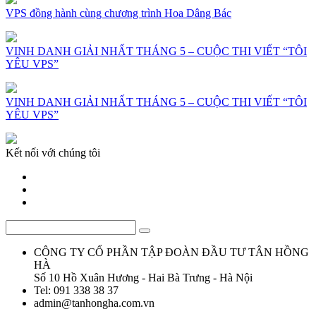
VPS đồng hành cùng chương trình Hoa Dâng Bác
VINH DANH GIẢI NHẤT THÁNG 5 – CUỘC THI VIẾT “TÔI
YÊU VPS”
VINH DANH GIẢI NHẤT THÁNG 5 – CUỘC THI VIẾT “TÔI
YÊU VPS”
Kết nối với chúng tôi
CÔNG TY CỔ PHẦN TẬP ĐOÀN ĐẦU TƯ TÂN HỒNG
HÀ
Số 10 Hồ Xuân Hương - Hai Bà Trưng - Hà Nội
Tel: 091 338 38 37
admin@tanhongha.com.vn