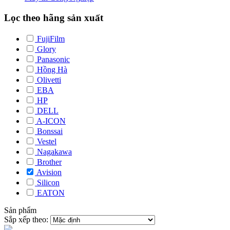
Lọc theo hãng sản xuất
FujiFilm
Glory
Panasonic
Hồng Hà
Olivetti
EBA
HP
DELL
A-ICON
Bonssai
Vestel
Nagakawa
Brother
Avision
Silicon
EATON
Sản phẩm
Sắp xếp theo: