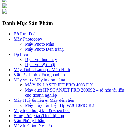
Danh Mục Sản Phẩm
Bộ Lưu Điện
Máy Photocopy
Máy Photo Màu
Máy Photo Đen trắng
Dịch vụ
Dịch vụ thuê máy
Dịch vụ kỹ thuật
Máy Tính - Laptop - Màn Hình
Vật tư - Linh kiện nghành in
Máy scan - Máy in đơn năng
MÁY IN LASERJET PRO 4003 DN
Máy quét HP SCANJET PRO 2000S2 – số hóa tài liệu
cho doanh nghiệp
Máy Huỷ tài liệu & Máy đếm tiền
Máy Hủy Tài Liệu Hp W2010MC-K2
Máy lọc không khí & Điều hòa
Bảng tương tác/Thiết bị họp
Văn Phòng Phẩm
Máy in Công Nghiệp