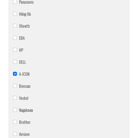
Panasonic
Hồng Hà
Olivetti
EBA
HP
DELL
A-ICON
Bonssai
Vestel
Nagakawa
Brother
Avision