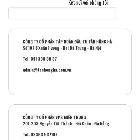
Kết nối với chúng tôi
CÔNG TY CỔ PHẦN TẬP ĐOÀN ĐẦU TƯ TÂN HỒNG HÀ
Số 10 Hồ Xuân Hương - Hai Bà Trưng - Hà Nội
Tel: 091 338 38 37
admin@tanhongha.com.vn
CÔNG TY CỔ PHẦN VPS MIỀN TRUNG
201-203 Nguyễn Tất Thành - Hải Châu - Đà Nẵng
Tel: 02363 537189