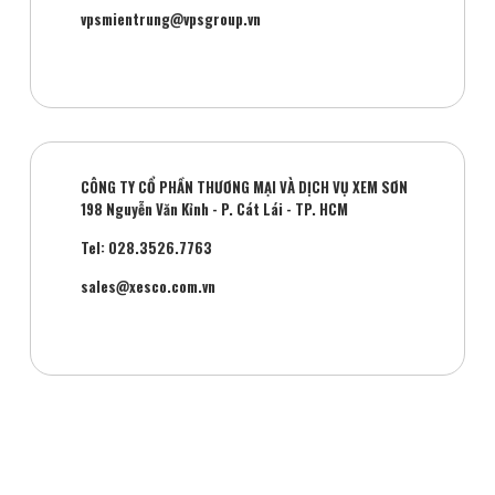
vpsmientrung@vpsgroup.vn
CÔNG TY CỔ PHẦN THƯƠNG MẠI VÀ DỊCH VỤ XEM SƠN
198 Nguyễn Văn Kỉnh - P. Cát Lái - TP. HCM
Tel: 028.3526.7763
sales@xesco.com.vn