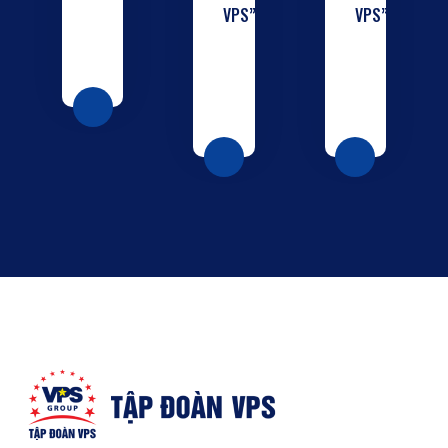
VPS”
VPS”