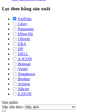
Lọc theo hãng sản xuất
FujiFilm
Glory
Panasonic
Hồng Hà
Olivetti
EBA
HP
DELL
A-ICON
Bonssai
Vestel
Nagakawa
Brother
Avision
Silicon
EATON
Sản phẩm
Sắp xếp theo: