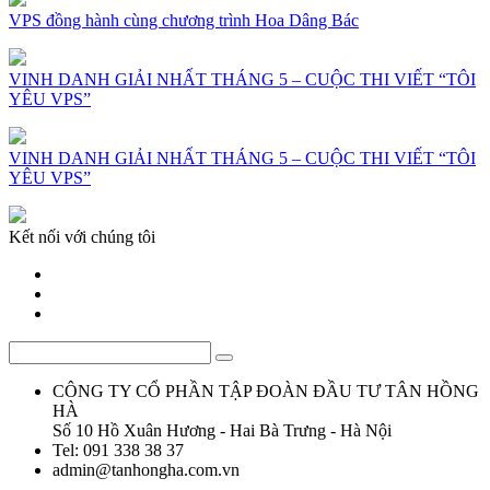
VPS đồng hành cùng chương trình Hoa Dâng Bác
VINH DANH GIẢI NHẤT THÁNG 5 – CUỘC THI VIẾT “TÔI
YÊU VPS”
VINH DANH GIẢI NHẤT THÁNG 5 – CUỘC THI VIẾT “TÔI
YÊU VPS”
Kết nối với chúng tôi
CÔNG TY CỔ PHẦN TẬP ĐOÀN ĐẦU TƯ TÂN HỒNG
HÀ
Số 10 Hồ Xuân Hương - Hai Bà Trưng - Hà Nội
Tel: 091 338 38 37
admin@tanhongha.com.vn