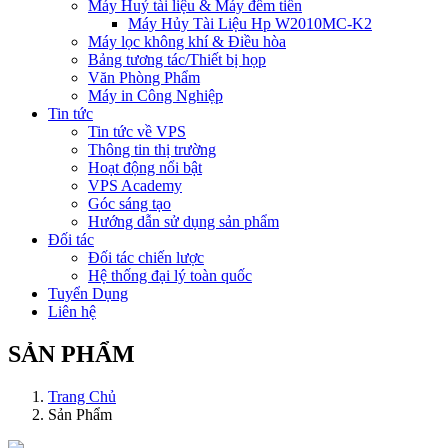
Máy Huỷ tài liệu & Máy đếm tiền
Máy Hủy Tài Liệu Hp W2010MC-K2
Máy lọc không khí & Điều hòa
Bảng tương tác/Thiết bị họp
Văn Phòng Phẩm
Máy in Công Nghiệp
Tin tức
Tin tức về VPS
Thông tin thị trường
Hoạt động nổi bật
VPS Academy
Góc sáng tạo
Hướng dẫn sử dụng sản phẩm
Đối tác
Đối tác chiến lược
Hệ thống đại lý toàn quốc
Tuyển Dụng
Liên hệ
SẢN PHẨM
Trang Chủ
Sản Phẩm