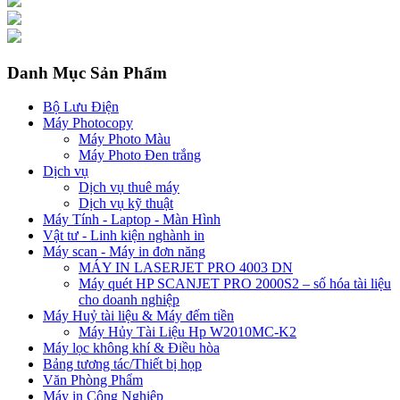
Danh Mục Sản Phẩm
Bộ Lưu Điện
Máy Photocopy
Máy Photo Màu
Máy Photo Đen trắng
Dịch vụ
Dịch vụ thuê máy
Dịch vụ kỹ thuật
Máy Tính - Laptop - Màn Hình
Vật tư - Linh kiện nghành in
Máy scan - Máy in đơn năng
MÁY IN LASERJET PRO 4003 DN
Máy quét HP SCANJET PRO 2000S2 – số hóa tài liệu
cho doanh nghiệp
Máy Huỷ tài liệu & Máy đếm tiền
Máy Hủy Tài Liệu Hp W2010MC-K2
Máy lọc không khí & Điều hòa
Bảng tương tác/Thiết bị họp
Văn Phòng Phẩm
Máy in Công Nghiệp