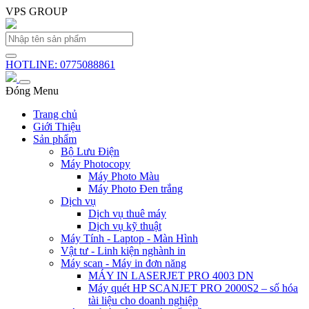
VPS GROUP
HOTLINE: 0775088861
Đóng Menu
Trang chủ
Giới Thiệu
Sản phẩm
Bộ Lưu Điện
Máy Photocopy
Máy Photo Màu
Máy Photo Đen trắng
Dịch vụ
Dịch vụ thuê máy
Dịch vụ kỹ thuật
Máy Tính - Laptop - Màn Hình
Vật tư - Linh kiện nghành in
Máy scan - Máy in đơn năng
MÁY IN LASERJET PRO 4003 DN
Máy quét HP SCANJET PRO 2000S2 – số hóa
tài liệu cho doanh nghiệp