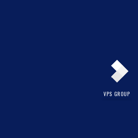
Kết nối với chúng tôi
CÔNG TY CỔ PHẦN TẬP ĐOÀN ĐẦU TƯ TÂN HỒNG HÀ
Số 10 Hồ Xuân Hương - Hai Bà Trưng - Hà Nội
Tel: 091 338 38 37
admin@tanhongha.com.vn
VPS GROUP
CÔNG TY CỔ PHẦN VPS MIỀN TRUNG
201-203 Nguyễn Tất Thành - Hải Châu - Đà Nẵng