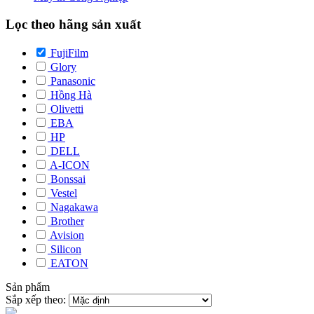
Lọc theo hãng sản xuất
FujiFilm
Glory
Panasonic
Hồng Hà
Olivetti
EBA
HP
DELL
A-ICON
Bonssai
Vestel
Nagakawa
Brother
Avision
Silicon
EATON
Sản phẩm
Sắp xếp theo: