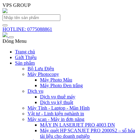
VPS GROUP
HOTLINE: 0775088861
Đóng Menu
Trang chủ
Giới Thiệu
Sản phẩm
Bộ Lưu Điện
Máy Photocopy
Máy Photo Màu
Máy Photo Đen trắng
Dịch vụ
Dịch vụ thuê máy
Dịch vụ kỹ thuật
Máy Tính - Laptop - Màn Hình
Vật tư - Linh kiện nghành in
Máy scan - Máy in đơn năng
MÁY IN LASERJET PRO 4003 DN
Máy quét HP SCANJET PRO 2000S2 – số hóa
tài liệu cho doanh nghiệp