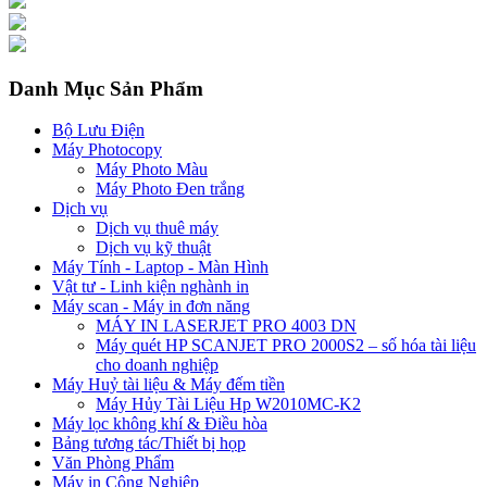
Danh Mục Sản Phẩm
Bộ Lưu Điện
Máy Photocopy
Máy Photo Màu
Máy Photo Đen trắng
Dịch vụ
Dịch vụ thuê máy
Dịch vụ kỹ thuật
Máy Tính - Laptop - Màn Hình
Vật tư - Linh kiện nghành in
Máy scan - Máy in đơn năng
MÁY IN LASERJET PRO 4003 DN
Máy quét HP SCANJET PRO 2000S2 – số hóa tài liệu
cho doanh nghiệp
Máy Huỷ tài liệu & Máy đếm tiền
Máy Hủy Tài Liệu Hp W2010MC-K2
Máy lọc không khí & Điều hòa
Bảng tương tác/Thiết bị họp
Văn Phòng Phẩm
Máy in Công Nghiệp