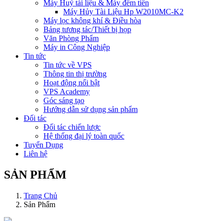
Máy Huỷ tài liệu & Máy đếm tiền
Máy Hủy Tài Liệu Hp W2010MC-K2
Máy lọc không khí & Điều hòa
Bảng tương tác/Thiết bị họp
Văn Phòng Phẩm
Máy in Công Nghiệp
Tin tức
Tin tức về VPS
Thông tin thị trường
Hoạt động nổi bật
VPS Academy
Góc sáng tạo
Hướng dẫn sử dụng sản phẩm
Đối tác
Đối tác chiến lược
Hệ thống đại lý toàn quốc
Tuyển Dụng
Liên hệ
SẢN PHẨM
Trang Chủ
Sản Phẩm