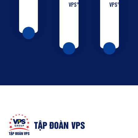
VPS”
VPS”