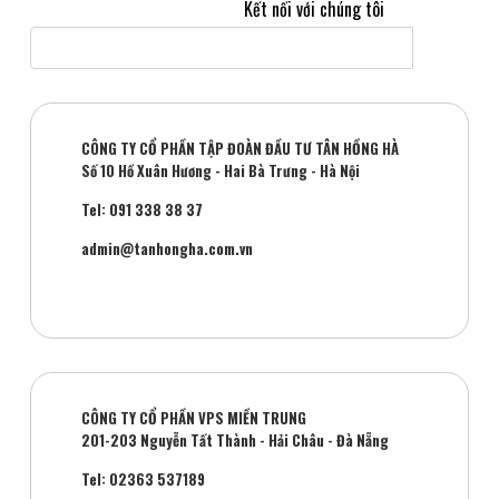
Kết nối với chúng tôi
CÔNG TY CỔ PHẦN TẬP ĐOÀN ĐẦU TƯ TÂN HỒNG HÀ
Số 10 Hồ Xuân Hương - Hai Bà Trưng - Hà Nội
Tel: 091 338 38 37
admin@tanhongha.com.vn
CÔNG TY CỔ PHẦN VPS MIỀN TRUNG
201-203 Nguyễn Tất Thành - Hải Châu - Đà Nẵng
Tel: 02363 537189