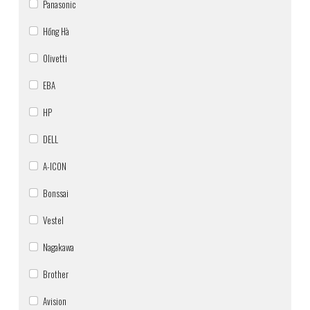
Panasonic
Hồng Hà
Olivetti
EBA
HP
DELL
A-ICON
Bonssai
Vestel
Nagakawa
Brother
Avision