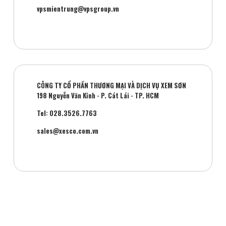
vpsmientrung@vpsgroup.vn
CÔNG TY CỔ PHẦN THƯƠNG MẠI VÀ DỊCH VỤ XEM SƠN
198 Nguyễn Văn Kỉnh - P. Cát Lái - TP. HCM
Tel: 028.3526.7763
sales@xesco.com.vn