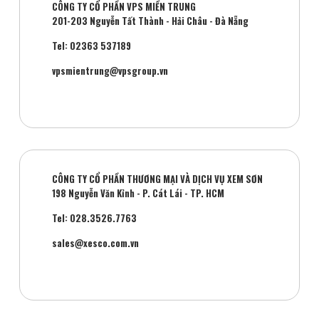
CÔNG TY CỔ PHẦN VPS MIỀN TRUNG
201-203 Nguyễn Tất Thành - Hải Châu - Đà Nẵng
Tel: 02363 537189
vpsmientrung@vpsgroup.vn
CÔNG TY CỔ PHẦN THƯƠNG MẠI VÀ DỊCH VỤ XEM SƠN
198 Nguyễn Văn Kỉnh - P. Cát Lái - TP. HCM
Tel: 028.3526.7763
sales@xesco.com.vn