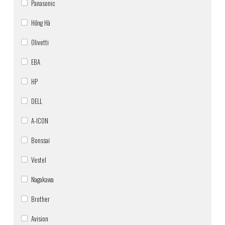
Panasonic
Hồng Hà
Olivetti
EBA
HP
DELL
A-ICON
Bonssai
Vestel
Nagakawa
Brother
Avision