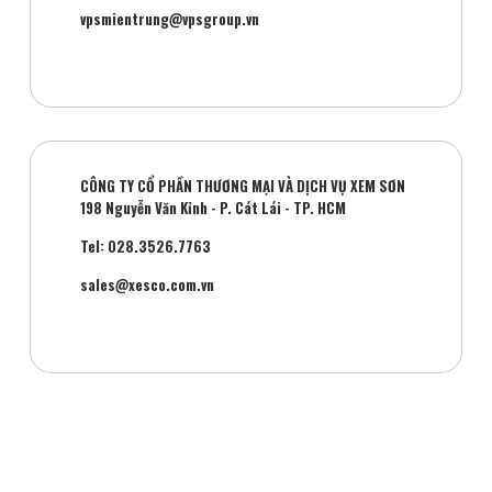
vpsmientrung@vpsgroup.vn
CÔNG TY CỔ PHẦN THƯƠNG MẠI VÀ DỊCH VỤ XEM SƠN
198 Nguyễn Văn Kỉnh - P. Cát Lái - TP. HCM
Tel: 028.3526.7763
sales@xesco.com.vn