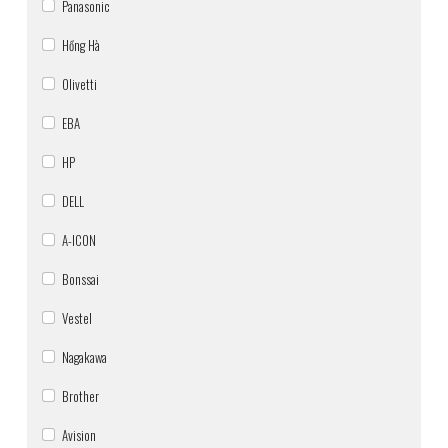
Panasonic
Hồng Hà
Olivetti
EBA
HP
DELL
A-ICON
Bonssai
Vestel
Nagakawa
Brother
Avision