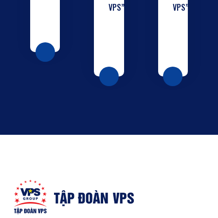
VPS”
VPS”