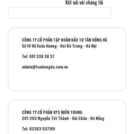
Kết nối với chúng tôi
CÔNG TY CỔ PHẦN TẬP ĐOÀN ĐẦU TƯ TÂN HỒNG HÀ
Số 10 Hồ Xuân Hương - Hai Bà Trưng - Hà Nội
Tel: 091 338 38 37
admin@tanhongha.com.vn
CÔNG TY CỔ PHẦN VPS MIỀN TRUNG
201-203 Nguyễn Tất Thành - Hải Châu - Đà Nẵng
Tel: 02363 537189