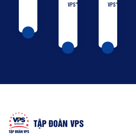
VPS”
VPS”