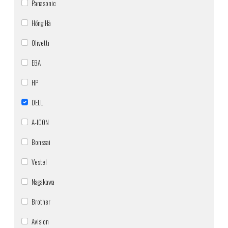
Panasonic
Hồng Hà
Olivetti
EBA
HP
DELL
A-ICON
Bonssai
Vestel
Nagakawa
Brother
Avision