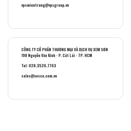
vpsmientrung@vpsgroup.vn
CÔNG TY CỔ PHẦN THƯƠNG MẠI VÀ DỊCH VỤ XEM SƠN
198 Nguyễn Văn Kỉnh - P. Cát Lái - TP. HCM
Tel: 028.3526.7763
sales@xesco.com.vn