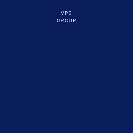
VPS GROUP
Danh Mục Sản Phẩm
Bộ Lưu Điện
Máy Photocopy
Dịch Vụ
Máy Tính - Laptop - Màn Hình
Vật Tư - Linh Kiện Nghành In
Máy Scan - Máy In Đơn Năng