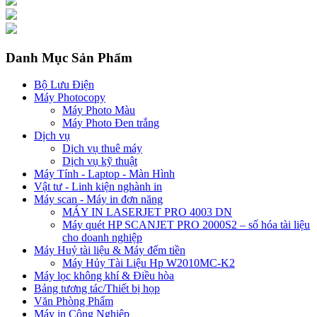
Danh Mục Sản Phẩm
Bộ Lưu Điện
Máy Photocopy
Máy Photo Màu
Máy Photo Đen trắng
Dịch vụ
Dịch vụ thuê máy
Dịch vụ kỹ thuật
Máy Tính - Laptop - Màn Hình
Vật tư - Linh kiện nghành in
Máy scan - Máy in đơn năng
MÁY IN LASERJET PRO 4003 DN
Máy quét HP SCANJET PRO 2000S2 – số hóa tài liệu
cho doanh nghiệp
Máy Huỷ tài liệu & Máy đếm tiền
Máy Hủy Tài Liệu Hp W2010MC-K2
Máy lọc không khí & Điều hòa
Bảng tương tác/Thiết bị họp
Văn Phòng Phẩm
Máy in Công Nghiệp