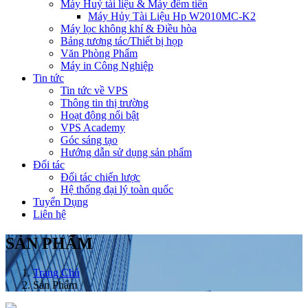
Máy Huỷ tài liệu & Máy đếm tiền
Máy Hủy Tài Liệu Hp W2010MC-K2
Máy lọc không khí & Điều hòa
Bảng tương tác/Thiết bị họp
Văn Phòng Phẩm
Máy in Công Nghiệp
Tin tức
Tin tức về VPS
Thông tin thị trường
Hoạt động nổi bật
VPS Academy
Góc sáng tạo
Hướng dẫn sử dụng sản phẩm
Đối tác
Đối tác chiến lược
Hệ thống đại lý toàn quốc
Tuyển Dụng
Liên hệ
SẢN PHẨM
Trang Chủ
Sản Phẩm