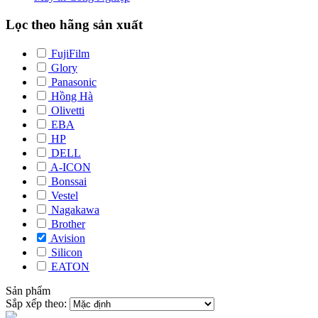
Lọc theo hãng sản xuất
FujiFilm
Glory
Panasonic
Hồng Hà
Olivetti
EBA
HP
DELL
A-ICON
Bonssai
Vestel
Nagakawa
Brother
Avision
Silicon
EATON
Sản phẩm
Sắp xếp theo: