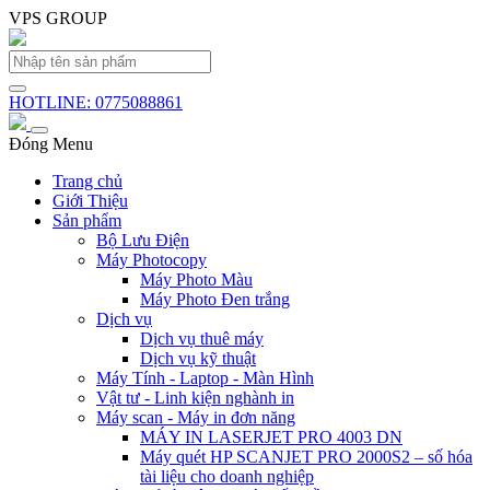
VPS GROUP
HOTLINE: 0775088861
Đóng Menu
Trang chủ
Giới Thiệu
Sản phẩm
Bộ Lưu Điện
Máy Photocopy
Máy Photo Màu
Máy Photo Đen trắng
Dịch vụ
Dịch vụ thuê máy
Dịch vụ kỹ thuật
Máy Tính - Laptop - Màn Hình
Vật tư - Linh kiện nghành in
Máy scan - Máy in đơn năng
MÁY IN LASERJET PRO 4003 DN
Máy quét HP SCANJET PRO 2000S2 – số hóa
tài liệu cho doanh nghiệp