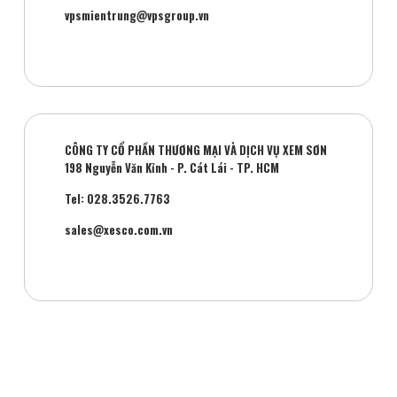
vpsmientrung@vpsgroup.vn
CÔNG TY CỔ PHẦN THƯƠNG MẠI VÀ DỊCH VỤ XEM SƠN
198 Nguyễn Văn Kỉnh - P. Cát Lái - TP. HCM
Tel: 028.3526.7763
sales@xesco.com.vn