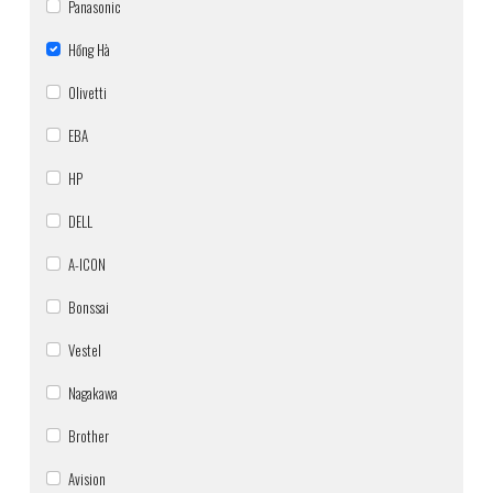
Panasonic
Hồng Hà
Olivetti
EBA
HP
DELL
A-ICON
Bonssai
Vestel
Nagakawa
Brother
Avision