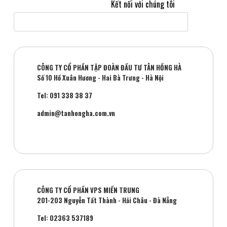
Kết nối với chúng tôi
CÔNG TY CỔ PHẦN TẬP ĐOÀN ĐẦU TƯ TÂN HỒNG HÀ
Số 10 Hồ Xuân Hương - Hai Bà Trưng - Hà Nội
Tel: 091 338 38 37
admin@tanhongha.com.vn
CÔNG TY CỔ PHẦN VPS MIỀN TRUNG
201-203 Nguyễn Tất Thành - Hải Châu - Đà Nẵng
Tel: 02363 537189