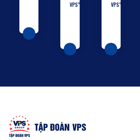
VPS”
VPS”