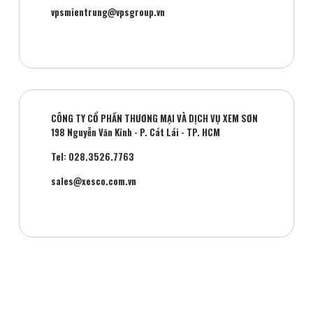
vpsmientrung@vpsgroup.vn
CÔNG TY CỔ PHẦN THƯƠNG MẠI VÀ DỊCH VỤ XEM SƠN
198 Nguyễn Văn Kỉnh - P. Cát Lái - TP. HCM
Tel: 028.3526.7763
sales@xesco.com.vn