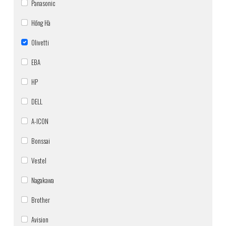
Panasonic
Hồng Hà
Olivetti
EBA
HP
DELL
A-ICON
Bonssai
Vestel
Nagakawa
Brother
Avision