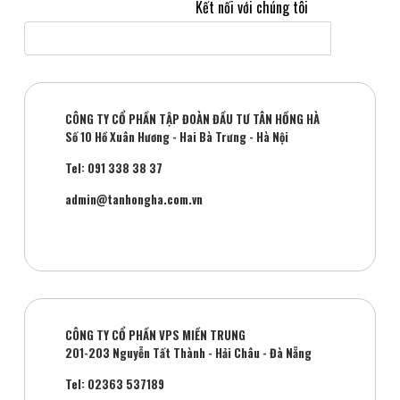
Kết nối với chúng tôi
CÔNG TY CỔ PHẦN TẬP ĐOÀN ĐẦU TƯ TÂN HỒNG HÀ
Số 10 Hồ Xuân Hương - Hai Bà Trưng - Hà Nội
Tel: 091 338 38 37
admin@tanhongha.com.vn
CÔNG TY CỔ PHẦN VPS MIỀN TRUNG
201-203 Nguyễn Tất Thành - Hải Châu - Đà Nẵng
Tel: 02363 537189