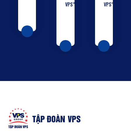
VPS”
VPS”