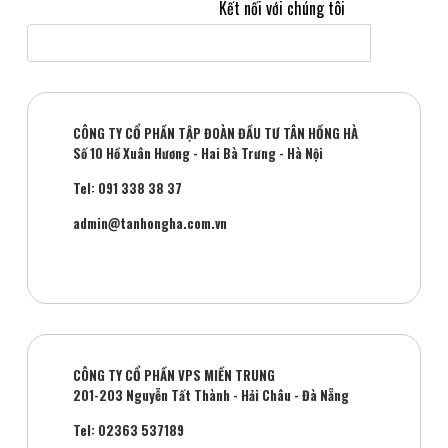
Kết nối với chúng tôi
CÔNG TY CỔ PHẦN TẬP ĐOÀN ĐẦU TƯ TÂN HỒNG HÀ
Số 10 Hồ Xuân Hương - Hai Bà Trưng - Hà Nội
Tel: 091 338 38 37
admin@tanhongha.com.vn
CÔNG TY CỔ PHẦN VPS MIỀN TRUNG
201-203 Nguyễn Tất Thành - Hải Châu - Đà Nẵng
Tel: 02363 537189