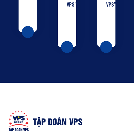
VPS”
VPS”