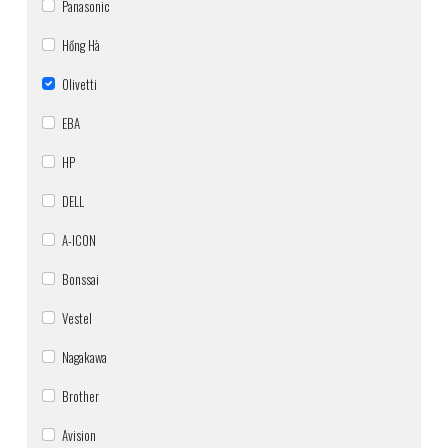
Panasonic
Hồng Hà
Olivetti
EBA
HP
DELL
A-ICON
Bonssai
Vestel
Nagakawa
Brother
Avision