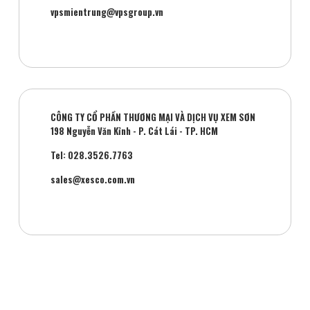
vpsmientrung@vpsgroup.vn
CÔNG TY CỔ PHẦN THƯƠNG MẠI VÀ DỊCH VỤ XEM SƠN
198 Nguyễn Văn Kỉnh - P. Cát Lái - TP. HCM
Tel: 028.3526.7763
sales@xesco.com.vn