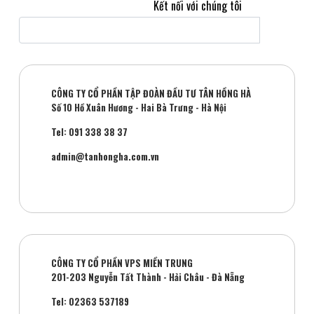
Kết nối với chúng tôi
CÔNG TY CỔ PHẦN TẬP ĐOÀN ĐẦU TƯ TÂN HỒNG HÀ
Số 10 Hồ Xuân Hương - Hai Bà Trưng - Hà Nội
Tel: 091 338 38 37
admin@tanhongha.com.vn
CÔNG TY CỔ PHẦN VPS MIỀN TRUNG
201-203 Nguyễn Tất Thành - Hải Châu - Đà Nẵng
Tel: 02363 537189