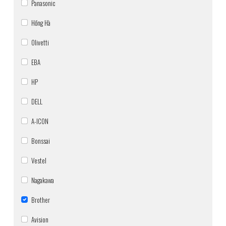
Panasonic
Hồng Hà
Olivetti
EBA
HP
DELL
A-ICON
Bonssai
Vestel
Nagakawa
Brother
Avision