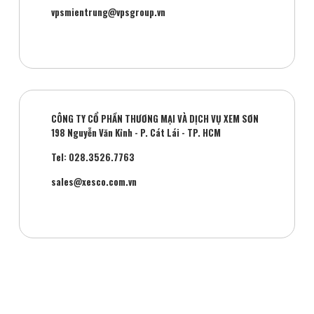
vpsmientrung@vpsgroup.vn
CÔNG TY CỔ PHẦN THƯƠNG MẠI VÀ DỊCH VỤ XEM SƠN
198 Nguyễn Văn Kỉnh - P. Cát Lái - TP. HCM
Tel: 028.3526.7763
sales@xesco.com.vn