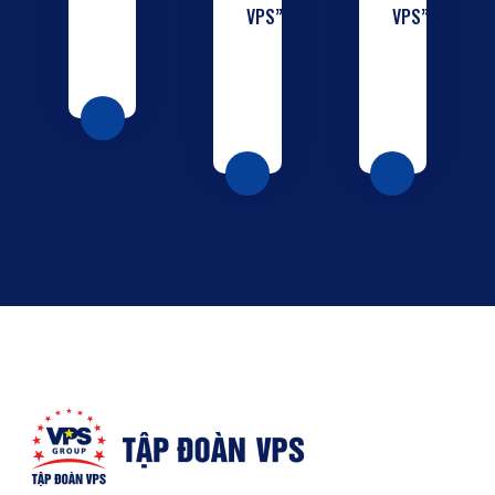
VPS”
VPS”