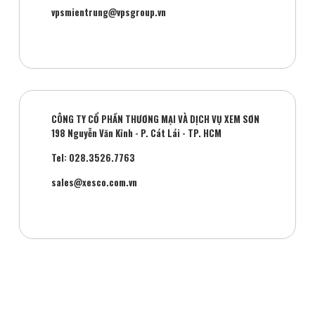
vpsmientrung@vpsgroup.vn
CÔNG TY CỔ PHẦN THƯƠNG MẠI VÀ DỊCH VỤ XEM SƠN
198 Nguyễn Văn Kỉnh - P. Cát Lái - TP. HCM
Tel: 028.3526.7763
sales@xesco.com.vn