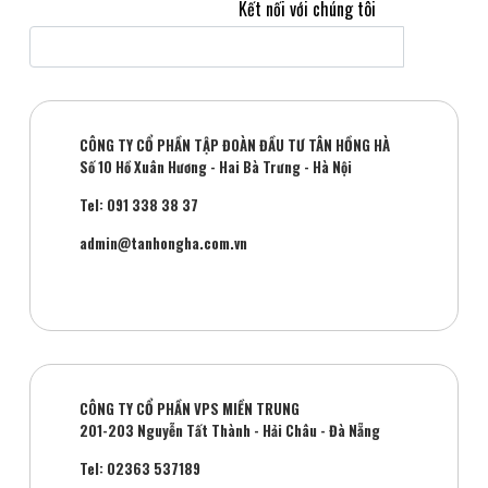
Kết nối với chúng tôi
CÔNG TY CỔ PHẦN TẬP ĐOÀN ĐẦU TƯ TÂN HỒNG HÀ
Số 10 Hồ Xuân Hương - Hai Bà Trưng - Hà Nội
Tel: 091 338 38 37
admin@tanhongha.com.vn
CÔNG TY CỔ PHẦN VPS MIỀN TRUNG
201-203 Nguyễn Tất Thành - Hải Châu - Đà Nẵng
Tel: 02363 537189