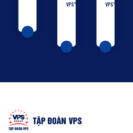
VPS”
VPS”