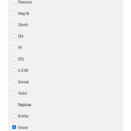
Panasonic
Hồng Hà
Olivetti
EBA
HP
DELL
A-ICON
Bonssai
Vestel
Nagakawa
Brother
Avision