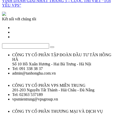
VINH DANH GIẢI NHẤT THÁNG 5 – CUỘC THI VIẾT “TÔI
YÊU VPS”
Kết nối với chúng tôi
CÔNG TY CỔ PHẦN TẬP ĐOÀN ĐẦU TƯ TÂN HỒNG
HÀ
Số 10 Hồ Xuân Hương - Hai Bà Trưng - Hà Nội
Tel: 091 338 38 37
admin@tanhongha.com.vn
CÔNG TY CỔ PHẦN VPS MIỀN TRUNG
201-203 Nguyễn Tất Thành - Hải Châu - Đà Nẵng
Tel: 02363 537189
vpsmientrung@vpsgroup.vn
CÔNG TY CỔ PHẦN THƯƠNG MẠI VÀ DỊCH VỤ