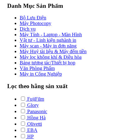
Danh Mục Sản Phẩm
Bộ Lưu Điện
Máy Photocopy
Dịch vụ
Máy Tính - Laptop - Màn Hình
Vật tư - Linh kiện nghành in
Máy scan - Máy in đơn năng
Máy Huỷ tài liệu & Máy đếm tiền
Máy lọc không khí & Điều hòa
Bảng tương tác/Thiết bị họp
Văn Phòng Phẩm
Máy in Công Nghiệp
Lọc theo hãng sản xuất
FujiFilm
Glory
Panasonic
Hồng Hà
Olivetti
EBA
HP