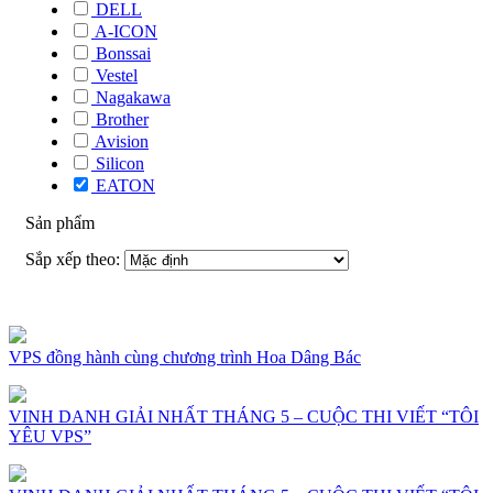
DELL
A-ICON
Bonssai
Vestel
Nagakawa
Brother
Avision
Silicon
EATON
Sản phẩm
Sắp xếp theo:
VPS đồng hành cùng chương trình Hoa Dâng Bác
VINH DANH GIẢI NHẤT THÁNG 5 – CUỘC THI VIẾT “TÔI
YÊU VPS”