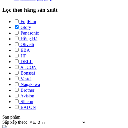
Lọc theo hãng sản xuất
FujiFilm
Glory
Panasonic
Hồng Hà
Olivetti
EBA
HP
DELL
A-ICON
Bonssai
Vestel
Nagakawa
Brother
Avision
Silicon
EATON
Sản phẩm
Sắp xếp theo: