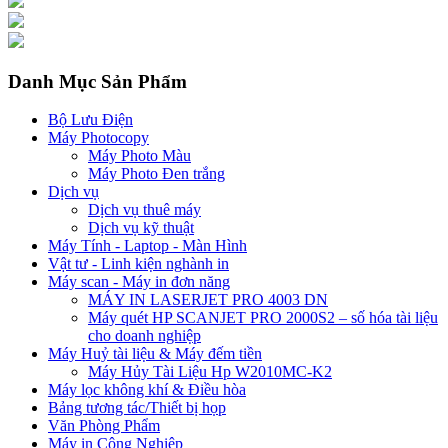
Danh Mục Sản Phẩm
Bộ Lưu Điện
Máy Photocopy
Máy Photo Màu
Máy Photo Đen trắng
Dịch vụ
Dịch vụ thuê máy
Dịch vụ kỹ thuật
Máy Tính - Laptop - Màn Hình
Vật tư - Linh kiện nghành in
Máy scan - Máy in đơn năng
MÁY IN LASERJET PRO 4003 DN
Máy quét HP SCANJET PRO 2000S2 – số hóa tài liệu
cho doanh nghiệp
Máy Huỷ tài liệu & Máy đếm tiền
Máy Hủy Tài Liệu Hp W2010MC-K2
Máy lọc không khí & Điều hòa
Bảng tương tác/Thiết bị họp
Văn Phòng Phẩm
Máy in Công Nghiệp