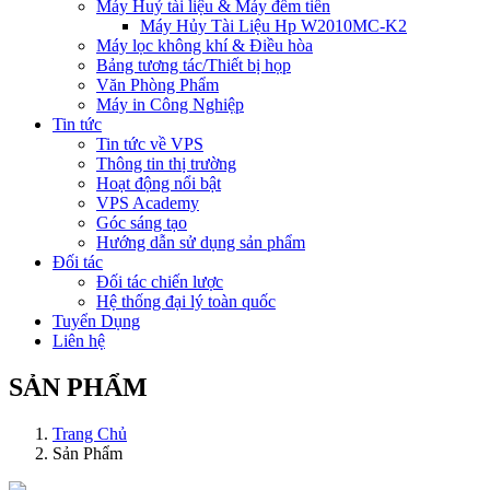
Máy Huỷ tài liệu & Máy đếm tiền
Máy Hủy Tài Liệu Hp W2010MC-K2
Máy lọc không khí & Điều hòa
Bảng tương tác/Thiết bị họp
Văn Phòng Phẩm
Máy in Công Nghiệp
Tin tức
Tin tức về VPS
Thông tin thị trường
Hoạt động nổi bật
VPS Academy
Góc sáng tạo
Hướng dẫn sử dụng sản phẩm
Đối tác
Đối tác chiến lược
Hệ thống đại lý toàn quốc
Tuyển Dụng
Liên hệ
SẢN PHẨM
Trang Chủ
Sản Phẩm