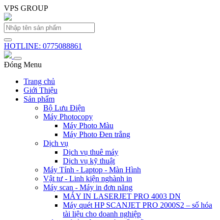
VPS GROUP
HOTLINE: 0775088861
Đóng Menu
Trang chủ
Giới Thiệu
Sản phẩm
Bộ Lưu Điện
Máy Photocopy
Máy Photo Màu
Máy Photo Đen trắng
Dịch vụ
Dịch vụ thuê máy
Dịch vụ kỹ thuật
Máy Tính - Laptop - Màn Hình
Vật tư - Linh kiện nghành in
Máy scan - Máy in đơn năng
MÁY IN LASERJET PRO 4003 DN
Máy quét HP SCANJET PRO 2000S2 – số hóa
tài liệu cho doanh nghiệp