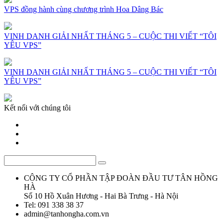
VPS đồng hành cùng chương trình Hoa Dâng Bác
VINH DANH GIẢI NHẤT THÁNG 5 – CUỘC THI VIẾT “TÔI
YÊU VPS”
VINH DANH GIẢI NHẤT THÁNG 5 – CUỘC THI VIẾT “TÔI
YÊU VPS”
Kết nối với chúng tôi
CÔNG TY CỔ PHẦN TẬP ĐOÀN ĐẦU TƯ TÂN HỒNG
HÀ
Số 10 Hồ Xuân Hương - Hai Bà Trưng - Hà Nội
Tel: 091 338 38 37
admin@tanhongha.com.vn