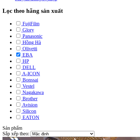
Lọc theo hãng sản xuất
FujiFilm
Glory
Panasonic
Hồng Hà
Olivetti
EBA
HP
DELL
A-ICON
Bonssai
Vestel
Nagakawa
Brother
Avision
Silicon
EATON
Sản phẩm
Sắp xếp theo: