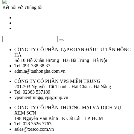
Kết nối với chúng tôi
CÔNG TY CỔ PHẦN TẬP ĐOÀN ĐẦU TƯ TÂN HỒNG
HÀ
Số 10 Hồ Xuân Hương - Hai Bà Trưng - Hà Nội
Tel: 091 338 38 37
admin@tanhongha.com.vn
CÔNG TY CỔ PHẦN VPS MIỀN TRUNG
201-203 Nguyễn Tất Thành - Hải Châu - Đà Nẵng
Tel: 02363 537189
vpsmientrung@vpsgroup.vn
CÔNG TY CỔ PHẦN THƯƠNG MẠI VÀ DỊCH VỤ
XEM SƠN
198 Nguyễn Văn Kỉnh - P. Cát Lái - TP. HCM
Tel: 028.3526.7763
sales@xesco.com.vn