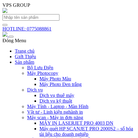
VPS GROUP
HOTLINE: 0775088861
Đóng Menu
Trang chủ
Giới Thiệu
Sản phẩm
Bộ Lưu Điện
Máy Photocopy
Máy Photo Màu
Máy Photo Đen trắng
Dịch vụ
Dịch vụ thuê máy
Dịch vụ kỹ thuật
Máy Tính - Laptop - Màn Hình
Vật tư - Linh kiện nghành in
Máy scan - Máy in đơn năng
MÁY IN LASERJET PRO 4003 DN
Máy quét HP SCANJET PRO 2000S2 – số hóa
tài liệu cho doanh nghiệp