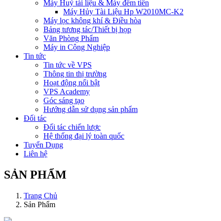
Máy Huỷ tài liệu & Máy đếm tiền
Máy Hủy Tài Liệu Hp W2010MC-K2
Máy lọc không khí & Điều hòa
Bảng tương tác/Thiết bị họp
Văn Phòng Phẩm
Máy in Công Nghiệp
Tin tức
Tin tức về VPS
Thông tin thị trường
Hoạt động nổi bật
VPS Academy
Góc sáng tạo
Hướng dẫn sử dụng sản phẩm
Đối tác
Đối tác chiến lược
Hệ thống đại lý toàn quốc
Tuyển Dụng
Liên hệ
SẢN PHẨM
Trang Chủ
Sản Phẩm