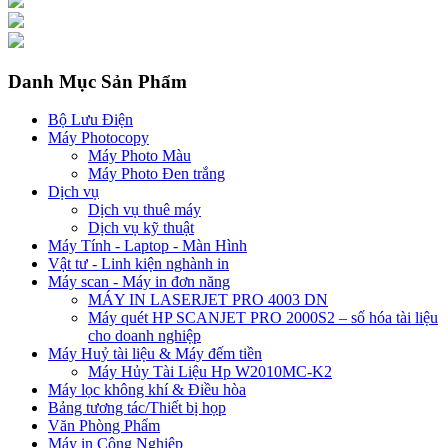
Danh Mục Sản Phẩm
Bộ Lưu Điện
Máy Photocopy
Máy Photo Màu
Máy Photo Đen trắng
Dịch vụ
Dịch vụ thuê máy
Dịch vụ kỹ thuật
Máy Tính - Laptop - Màn Hình
Vật tư - Linh kiện nghành in
Máy scan - Máy in đơn năng
MÁY IN LASERJET PRO 4003 DN
Máy quét HP SCANJET PRO 2000S2 – số hóa tài liệu
cho doanh nghiệp
Máy Huỷ tài liệu & Máy đếm tiền
Máy Hủy Tài Liệu Hp W2010MC-K2
Máy lọc không khí & Điều hòa
Bảng tương tác/Thiết bị họp
Văn Phòng Phẩm
Máy in Công Nghiệp