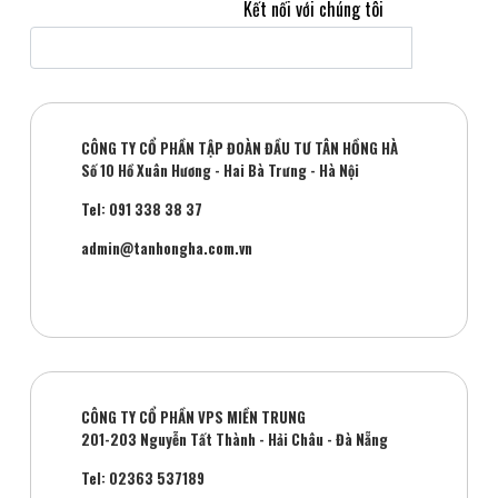
Kết nối với chúng tôi
CÔNG TY CỔ PHẦN TẬP ĐOÀN ĐẦU TƯ TÂN HỒNG HÀ
Số 10 Hồ Xuân Hương - Hai Bà Trưng - Hà Nội
Tel: 091 338 38 37
admin@tanhongha.com.vn
CÔNG TY CỔ PHẦN VPS MIỀN TRUNG
201-203 Nguyễn Tất Thành - Hải Châu - Đà Nẵng
Tel: 02363 537189