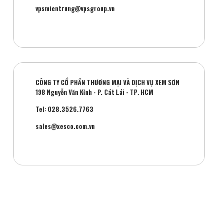
vpsmientrung@vpsgroup.vn
CÔNG TY CỔ PHẦN THƯƠNG MẠI VÀ DỊCH VỤ XEM SƠN
198 Nguyễn Văn Kỉnh - P. Cát Lái - TP. HCM
Tel: 028.3526.7763
sales@xesco.com.vn