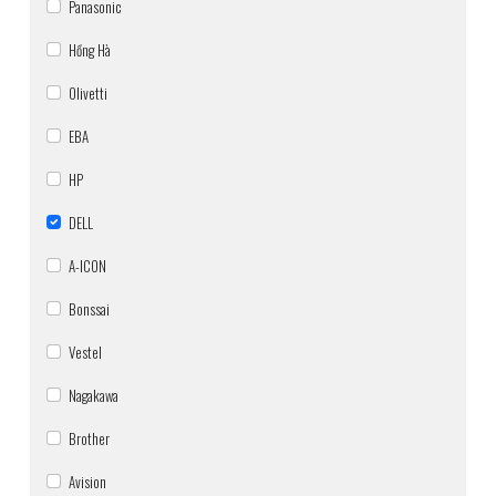
Panasonic
Hồng Hà
Olivetti
EBA
HP
DELL
A-ICON
Bonssai
Vestel
Nagakawa
Brother
Avision