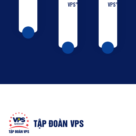
VPS”
VPS”