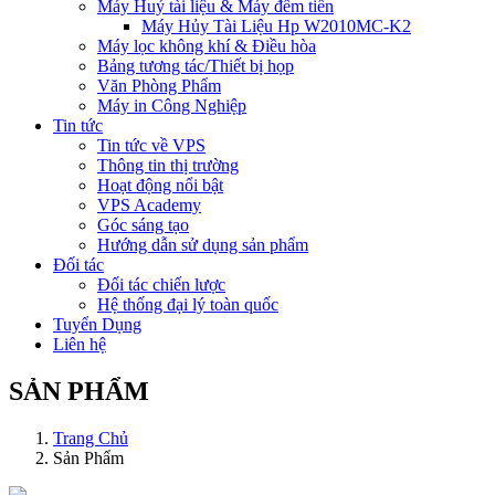
Máy Huỷ tài liệu & Máy đếm tiền
Máy Hủy Tài Liệu Hp W2010MC-K2
Máy lọc không khí & Điều hòa
Bảng tương tác/Thiết bị họp
Văn Phòng Phẩm
Máy in Công Nghiệp
Tin tức
Tin tức về VPS
Thông tin thị trường
Hoạt động nổi bật
VPS Academy
Góc sáng tạo
Hướng dẫn sử dụng sản phẩm
Đối tác
Đối tác chiến lược
Hệ thống đại lý toàn quốc
Tuyển Dụng
Liên hệ
SẢN PHẨM
Trang Chủ
Sản Phẩm