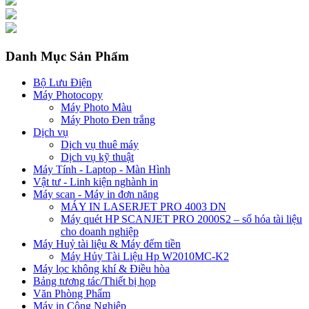
Danh Mục Sản Phẩm
Bộ Lưu Điện
Máy Photocopy
Máy Photo Màu
Máy Photo Đen trắng
Dịch vụ
Dịch vụ thuê máy
Dịch vụ kỹ thuật
Máy Tính - Laptop - Màn Hình
Vật tư - Linh kiện nghành in
Máy scan - Máy in đơn năng
MÁY IN LASERJET PRO 4003 DN
Máy quét HP SCANJET PRO 2000S2 – số hóa tài liệu
cho doanh nghiệp
Máy Huỷ tài liệu & Máy đếm tiền
Máy Hủy Tài Liệu Hp W2010MC-K2
Máy lọc không khí & Điều hòa
Bảng tương tác/Thiết bị họp
Văn Phòng Phẩm
Máy in Công Nghiệp