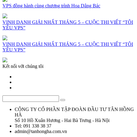
VPS đồng hành cùng chương trình Hoa Dâng Bác
VINH DANH GIẢI NHẤT THÁNG 5 – CUỘC THI VIẾT “TÔI
YÊU VPS”
VINH DANH GIẢI NHẤT THÁNG 5 – CUỘC THI VIẾT “TÔI
YÊU VPS”
Kết nối với chúng tôi
CÔNG TY CỔ PHẦN TẬP ĐOÀN ĐẦU TƯ TÂN HỒNG
HÀ
Số 10 Hồ Xuân Hương - Hai Bà Trưng - Hà Nội
Tel: 091 338 38 37
admin@tanhongha.com.vn