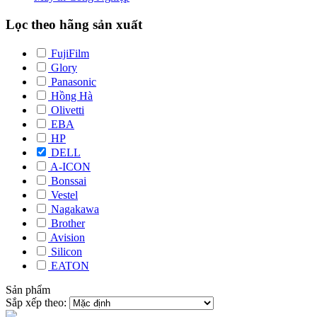
Lọc theo hãng sản xuất
FujiFilm
Glory
Panasonic
Hồng Hà
Olivetti
EBA
HP
DELL
A-ICON
Bonssai
Vestel
Nagakawa
Brother
Avision
Silicon
EATON
Sản phẩm
Sắp xếp theo: