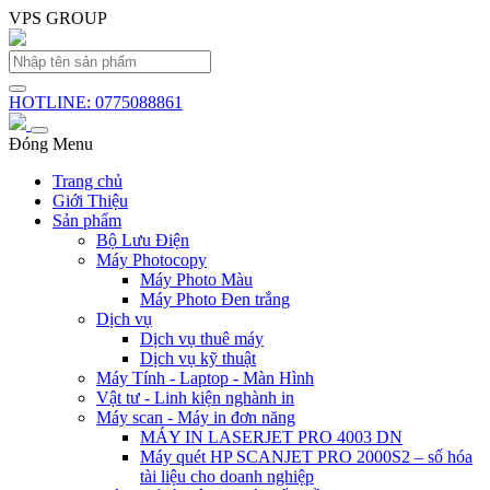
VPS GROUP
HOTLINE: 0775088861
Đóng Menu
Trang chủ
Giới Thiệu
Sản phẩm
Bộ Lưu Điện
Máy Photocopy
Máy Photo Màu
Máy Photo Đen trắng
Dịch vụ
Dịch vụ thuê máy
Dịch vụ kỹ thuật
Máy Tính - Laptop - Màn Hình
Vật tư - Linh kiện nghành in
Máy scan - Máy in đơn năng
MÁY IN LASERJET PRO 4003 DN
Máy quét HP SCANJET PRO 2000S2 – số hóa
tài liệu cho doanh nghiệp