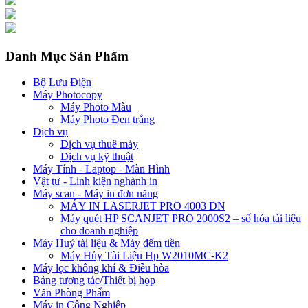
Danh Mục Sản Phẩm
Bộ Lưu Điện
Máy Photocopy
Máy Photo Màu
Máy Photo Đen trắng
Dịch vụ
Dịch vụ thuê máy
Dịch vụ kỹ thuật
Máy Tính - Laptop - Màn Hình
Vật tư - Linh kiện nghành in
Máy scan - Máy in đơn năng
MÁY IN LASERJET PRO 4003 DN
Máy quét HP SCANJET PRO 2000S2 – số hóa tài liệu
cho doanh nghiệp
Máy Huỷ tài liệu & Máy đếm tiền
Máy Hủy Tài Liệu Hp W2010MC-K2
Máy lọc không khí & Điều hòa
Bảng tương tác/Thiết bị họp
Văn Phòng Phẩm
Máy in Công Nghiệp