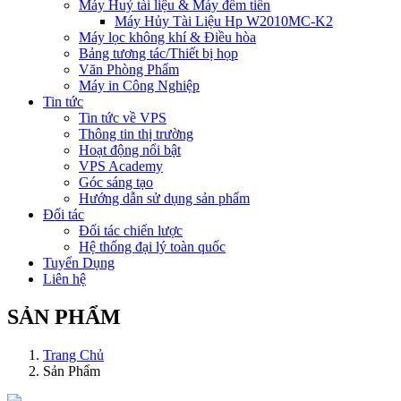
Máy Huỷ tài liệu & Máy đếm tiền
Máy Hủy Tài Liệu Hp W2010MC-K2
Máy lọc không khí & Điều hòa
Bảng tương tác/Thiết bị họp
Văn Phòng Phẩm
Máy in Công Nghiệp
Tin tức
Tin tức về VPS
Thông tin thị trường
Hoạt động nổi bật
VPS Academy
Góc sáng tạo
Hướng dẫn sử dụng sản phẩm
Đối tác
Đối tác chiến lược
Hệ thống đại lý toàn quốc
Tuyển Dụng
Liên hệ
SẢN PHẨM
Trang Chủ
Sản Phẩm