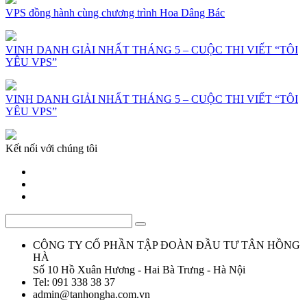
VPS đồng hành cùng chương trình Hoa Dâng Bác
VINH DANH GIẢI NHẤT THÁNG 5 – CUỘC THI VIẾT “TÔI
YÊU VPS”
VINH DANH GIẢI NHẤT THÁNG 5 – CUỘC THI VIẾT “TÔI
YÊU VPS”
Kết nối với chúng tôi
CÔNG TY CỔ PHẦN TẬP ĐOÀN ĐẦU TƯ TÂN HỒNG
HÀ
Số 10 Hồ Xuân Hương - Hai Bà Trưng - Hà Nội
Tel: 091 338 38 37
admin@tanhongha.com.vn