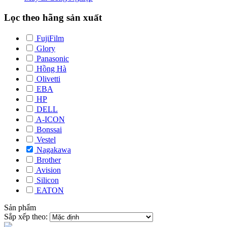
Lọc theo hãng sản xuất
FujiFilm
Glory
Panasonic
Hồng Hà
Olivetti
EBA
HP
DELL
A-ICON
Bonssai
Vestel
Nagakawa
Brother
Avision
Silicon
EATON
Sản phẩm
Sắp xếp theo: