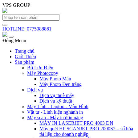
VPS GROUP
HOTLINE: 0775088861
Đóng Menu
Trang chủ
Giới Thiệu
Sản phẩm
Bộ Lưu Điện
Máy Photocopy
Máy Photo Màu
Máy Photo Đen trắng
Dịch vụ
Dịch vụ thuê máy
Dịch vụ kỹ thuật
Máy Tính - Laptop - Màn Hình
Vật tư - Linh kiện nghành in
Máy scan - Máy in đơn năng
MÁY IN LASERJET PRO 4003 DN
Máy quét HP SCANJET PRO 2000S2 – số hóa
tài liệu cho doanh nghiệp