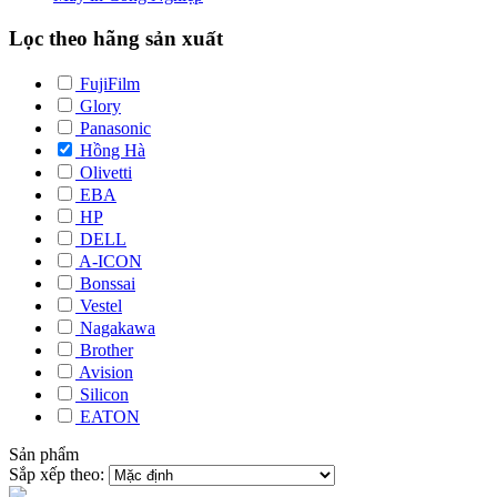
Lọc theo hãng sản xuất
FujiFilm
Glory
Panasonic
Hồng Hà
Olivetti
EBA
HP
DELL
A-ICON
Bonssai
Vestel
Nagakawa
Brother
Avision
Silicon
EATON
Sản phẩm
Sắp xếp theo: