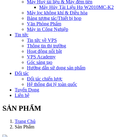
Máy Huỷ tài liệu & Máy đếm tiền
Máy Hủy Tài Liệu Hp W2010MC-K2
Máy lọc không khí & Điều hòa
Bảng tương tác/Thiết bị họp
Văn Phòng Phẩm
Máy in Công Nghiệp
Tin tức
Tin tức về VPS
Thông tin thị trường
Hoạt động nổi bật
VPS Academy
Góc sáng tạo
Hướng dẫn sử dụng sản phẩm
Đối tác
Đối tác chiến lược
Hệ thống đại lý toàn quốc
Tuyển Dụng
Liên hệ
SẢN PHẨM
Trang Chủ
Sản Phẩm