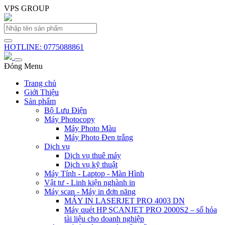
VPS GROUP
HOTLINE: 0775088861
Đóng Menu
Trang chủ
Giới Thiệu
Sản phẩm
Bộ Lưu Điện
Máy Photocopy
Máy Photo Màu
Máy Photo Đen trắng
Dịch vụ
Dịch vụ thuê máy
Dịch vụ kỹ thuật
Máy Tính - Laptop - Màn Hình
Vật tư - Linh kiện nghành in
Máy scan - Máy in đơn năng
MÁY IN LASERJET PRO 4003 DN
Máy quét HP SCANJET PRO 2000S2 – số hóa
tài liệu cho doanh nghiệp