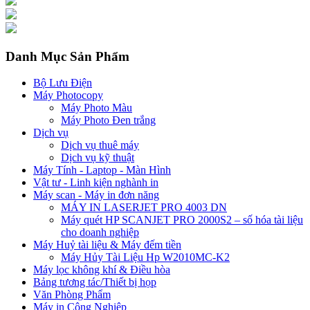
Danh Mục Sản Phẩm
Bộ Lưu Điện
Máy Photocopy
Máy Photo Màu
Máy Photo Đen trắng
Dịch vụ
Dịch vụ thuê máy
Dịch vụ kỹ thuật
Máy Tính - Laptop - Màn Hình
Vật tư - Linh kiện nghành in
Máy scan - Máy in đơn năng
MÁY IN LASERJET PRO 4003 DN
Máy quét HP SCANJET PRO 2000S2 – số hóa tài liệu
cho doanh nghiệp
Máy Huỷ tài liệu & Máy đếm tiền
Máy Hủy Tài Liệu Hp W2010MC-K2
Máy lọc không khí & Điều hòa
Bảng tương tác/Thiết bị họp
Văn Phòng Phẩm
Máy in Công Nghiệp