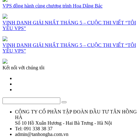
VPS đồng hành cùng chương trình Hoa Dâng Bác
VINH DANH GIẢI NHẤT THÁNG 5 – CUỘC THI VIẾT “TÔI
YÊU VPS”
VINH DANH GIẢI NHẤT THÁNG 5 – CUỘC THI VIẾT “TÔI
YÊU VPS”
Kết nối với chúng tôi
CÔNG TY CỔ PHẦN TẬP ĐOÀN ĐẦU TƯ TÂN HỒNG
HÀ
Số 10 Hồ Xuân Hương - Hai Bà Trưng - Hà Nội
Tel: 091 338 38 37
admin@tanhongha.com.vn