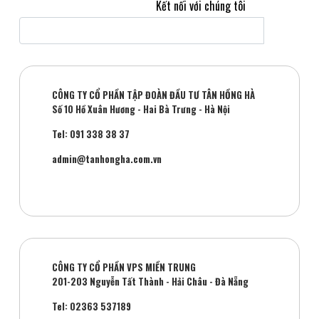
Kết nối với chúng tôi
CÔNG TY CỔ PHẦN TẬP ĐOÀN ĐẦU TƯ TÂN HỒNG HÀ
Số 10 Hồ Xuân Hương - Hai Bà Trưng - Hà Nội
Tel: 091 338 38 37
admin@tanhongha.com.vn
CÔNG TY CỔ PHẦN VPS MIỀN TRUNG
201-203 Nguyễn Tất Thành - Hải Châu - Đà Nẵng
Tel: 02363 537189