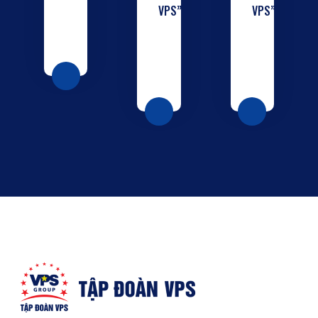
VPS”
VPS”