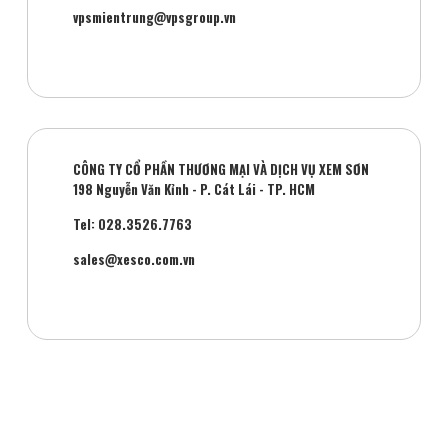
vpsmientrung@vpsgroup.vn
CÔNG TY CỔ PHẦN THƯƠNG MẠI VÀ DỊCH VỤ XEM SƠN
198 Nguyễn Văn Kỉnh - P. Cát Lái - TP. HCM
Tel: 028.3526.7763
sales@xesco.com.vn