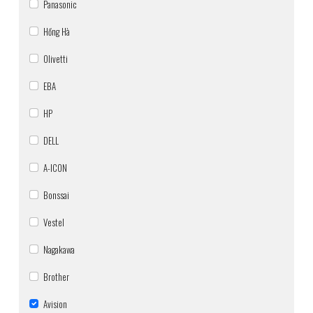
Panasonic
Hồng Hà
Olivetti
EBA
HP
DELL
A-ICON
Bonssai
Vestel
Nagakawa
Brother
Avision