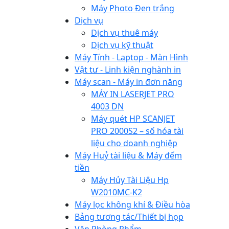
Máy Photo Đen trắng
Dịch vụ
Dịch vụ thuê máy
Dịch vụ kỹ thuật
Máy Tính - Laptop - Màn Hình
Vật tư - Linh kiện nghành in
Máy scan - Máy in đơn năng
MÁY IN LASERJET PRO
4003 DN
Máy quét HP SCANJET
PRO 2000S2 – số hóa tài
liệu cho doanh nghiệp
Máy Huỷ tài liệu & Máy đếm
tiền
Máy Hủy Tài Liệu Hp
W2010MC-K2
Máy lọc không khí & Điều hòa
Bảng tương tác/Thiết bị họp