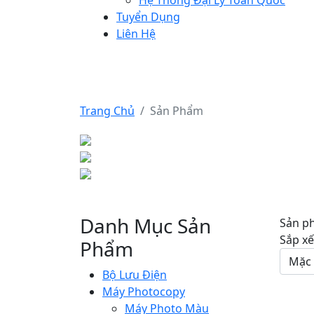
Hệ Thống Đại Lý Toàn Quốc
Tuyển Dụng
Liên Hệ
SẢN PHẨM
Trang Chủ
Sản Phẩm
Danh Mục Sản
Sản p
Sắp xế
Phẩm
Bộ Lưu Điện
Máy Photocopy
Máy Photo Màu