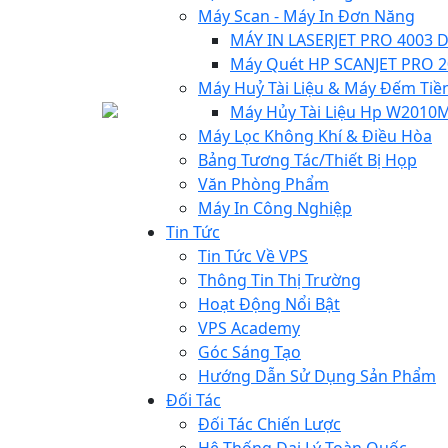
Máy Scan - Máy In Đơn Năng
MÁY IN LASERJET PRO 4003 
Máy Quét HP SCANJET PRO 200
Máy Huỷ Tài Liệu & Máy Đếm Tiề
Máy Hủy Tài Liệu Hp W2010
Máy Lọc Không Khí & Điều Hòa
Bảng Tương Tác/Thiết Bị Họp
Văn Phòng Phẩm
Máy In Công Nghiệp
Tin Tức
Tin Tức Về VPS
Thông Tin Thị Trường
Hoạt Động Nổi Bật
VPS Academy
Góc Sáng Tạo
Hướng Dẫn Sử Dụng Sản Phẩm
Đối Tác
Đối Tác Chiến Lược