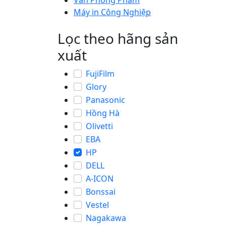
Văn Phòng Phẩm
Máy in Công Nghiệp
Lọc theo hãng sản
xuất
FujiFilm
Glory
Panasonic
Hồng Hà
Olivetti
EBA
HP
DELL
A-ICON
Bonssai
Vestel
Nagakawa