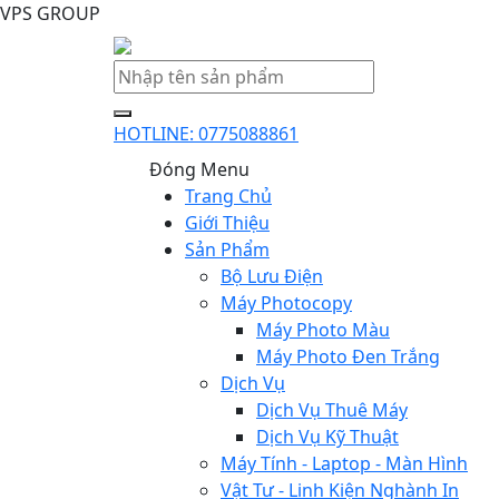
VPS GROUP
HOTLINE: 0775088861
Đóng Menu
Trang Chủ
Giới Thiệu
Sản Phẩm
Bộ Lưu Điện
Máy Photocopy
Máy Photo Màu
Máy Photo Đen Trắng
Dịch Vụ
Dịch Vụ Thuê Máy
Dịch Vụ Kỹ Thuật
Máy Tính - Laptop - Màn Hình
Vật Tư - Linh Kiện Nghành In