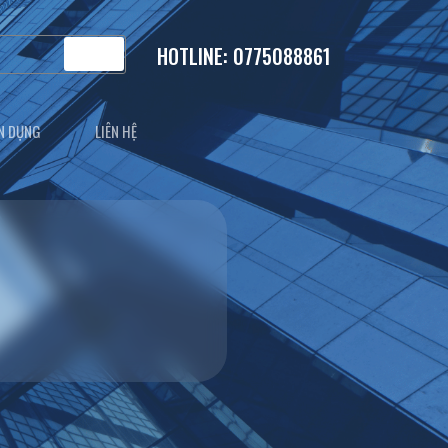
HOTLINE: 0775088861
N DỤNG
LIÊN HỆ