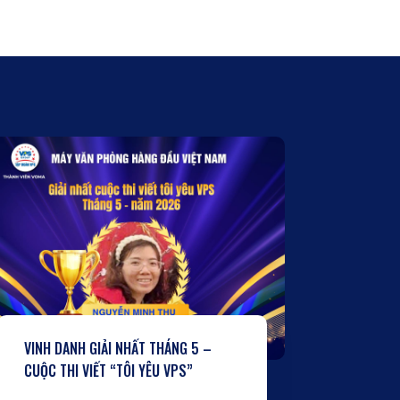
VINH DANH GIẢI NHẤT THÁNG 5 –
CUỘC THI VIẾT “TÔI YÊU VPS”