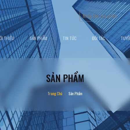
ỚI THIỆU
SẢN PHẨM
TIN TỨC
ĐỐI TÁC
TUYỂ
SẢN PHẨM
Trang Chủ
Sản Phẩm