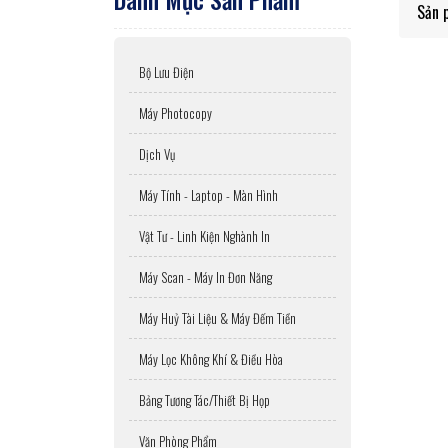
Sản 
Bộ Lưu Điện
Máy Photocopy
Dịch Vụ
Máy Tính - Laptop - Màn Hình
Vật Tư - Linh Kiện Nghành In
Máy Scan - Máy In Đơn Năng
Máy Huỷ Tài Liệu & Máy Đếm Tiền
Máy Lọc Không Khí & Điều Hòa
Bảng Tương Tác/Thiết Bị Họp
Văn Phòng Phẩm