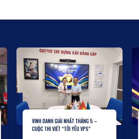
VINH DANH GIẢI NHẤT THÁNG 5 –
CUỘC THI VIẾT “TÔI YÊU VPS”