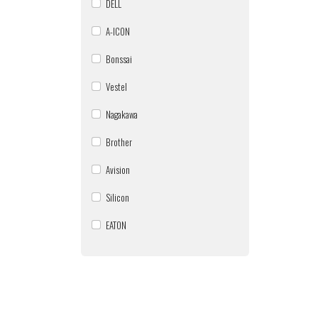
DELL
A-ICON
Bonssai
Vestel
Nagakawa
Brother
Avision
Silicon
EATON