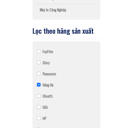
Máy In Công Nghiệp
Lọc theo hãng sản xuất
FujiFilm
Glory
Panasonic
Hồng Hà
Olivetti
EBA
HP