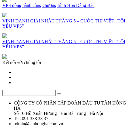
VPS đồng hành cùng chương trình Hoa Dâng Bác
VINH DANH GIẢI NHẤT THÁNG 5 – CUỘC THI VIẾT “TÔI
YÊU VPS”
VINH DANH GIẢI NHẤT THÁNG 5 – CUỘC THI VIẾT “TÔI
YÊU VPS”
Kết nối với chúng tôi
CÔNG TY CỔ PHẦN TẬP ĐOÀN ĐẦU TƯ TÂN HỒNG
HÀ
Số 10 Hồ Xuân Hương - Hai Bà Trưng - Hà Nội
Tel: 091 338 38 37
admin@tanhongha.com.vn