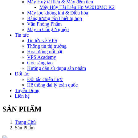
Máy Huỷ tài liệu & Máy đếm tiền
Máy Hủy Tài Liệu Hp W2010MC-K2
Máy lọc không khí & Điều hòa
Bảng tương tác/Thiết bị họp
Văn Phòng Phẩm
Máy in Công Nghiệp
Tin tức
Tin tức về VPS
Thông tin thị trường
Hoạt động nổi bật
VPS Academy
Góc sáng tạo
Hướng dẫn sử dụng sản phẩm
Đối tác
Đối tác chiến lược
Hệ thống đại lý toàn quốc
Tuyển Dụng
Liên hệ
SẢN PHẨM
Trang Chủ
Sản Phẩm