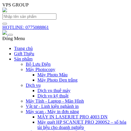
VPS GROUP
HOTLINE: 0775088861
Đóng Menu
Trang chủ
Giới Thiệu
Sản phẩm
Bộ Lưu Điện
Máy Photocopy
Máy Photo Màu
Máy Photo Đen trắng
Dịch vụ
Dịch vụ thuê máy
Dịch vụ kỹ thuật
Máy Tính - Laptop - Màn Hình
Vật tư - Linh kiện nghành in
Máy scan - Máy in đơn năng
MÁY IN LASERJET PRO 4003 DN
Máy quét HP SCANJET PRO 2000S2 – số hóa
tài liệu cho doanh nghiệp