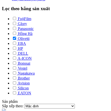
Lọc theo hãng sản xuất
FujiFilm
Glory
Panasonic
Hồng Hà
Olivetti
EBA
HP
DELL
A-ICON
Bonssai
Vestel
Nagakawa
Brother
Avision
Silicon
EATON
Sản phẩm
Sắp xếp theo: