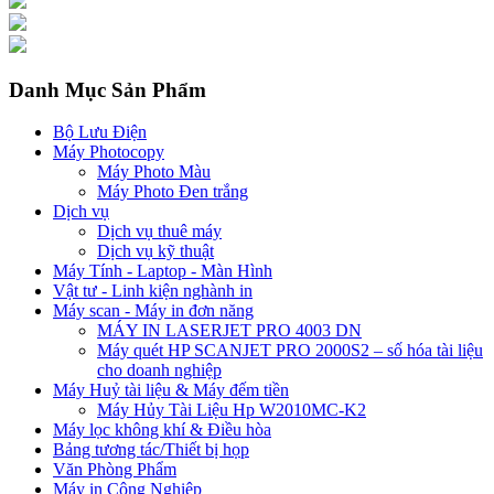
Danh Mục Sản Phẩm
Bộ Lưu Điện
Máy Photocopy
Máy Photo Màu
Máy Photo Đen trắng
Dịch vụ
Dịch vụ thuê máy
Dịch vụ kỹ thuật
Máy Tính - Laptop - Màn Hình
Vật tư - Linh kiện nghành in
Máy scan - Máy in đơn năng
MÁY IN LASERJET PRO 4003 DN
Máy quét HP SCANJET PRO 2000S2 – số hóa tài liệu
cho doanh nghiệp
Máy Huỷ tài liệu & Máy đếm tiền
Máy Hủy Tài Liệu Hp W2010MC-K2
Máy lọc không khí & Điều hòa
Bảng tương tác/Thiết bị họp
Văn Phòng Phẩm
Máy in Công Nghiệp