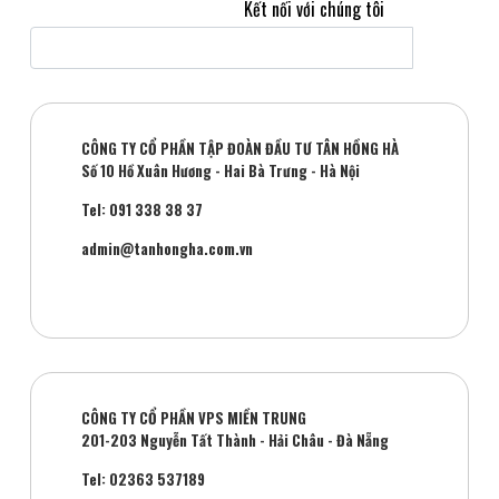
Kết nối với chúng tôi
CÔNG TY CỔ PHẦN TẬP ĐOÀN ĐẦU TƯ TÂN HỒNG HÀ
Số 10 Hồ Xuân Hương - Hai Bà Trưng - Hà Nội
Tel: 091 338 38 37
admin@tanhongha.com.vn
CÔNG TY CỔ PHẦN VPS MIỀN TRUNG
201-203 Nguyễn Tất Thành - Hải Châu - Đà Nẵng
Tel: 02363 537189