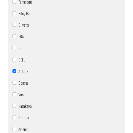
Panasonic
Hồng Hà
Olivetti
EBA
HP
DELL
A-ICON
Bonssai
Vestel
Nagakawa
Brother
Avision