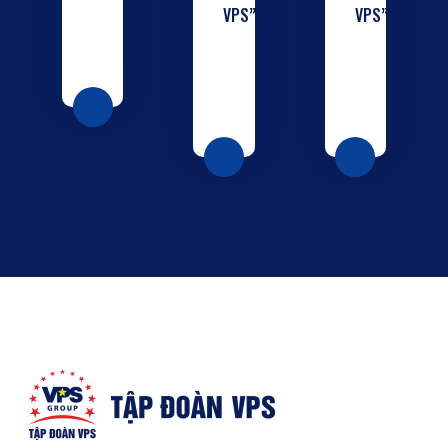
VPS”
VPS”