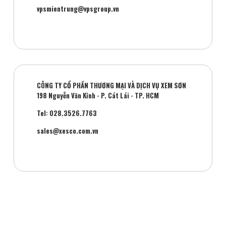
vpsmientrung@vpsgroup.vn
CÔNG TY CỔ PHẦN THƯƠNG MẠI VÀ DỊCH VỤ XEM SƠN
198 Nguyễn Văn Kỉnh - P. Cát Lái - TP. HCM
Tel: 028.3526.7763
sales@xesco.com.vn