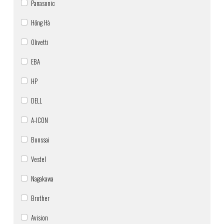
Panasonic
Hồng Hà
Olivetti
EBA
HP
DELL
A-ICON
Bonssai
Vestel
Nagakawa
Brother
Avision