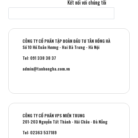
Kết nối với chúng tôi
CÔNG TY CỔ PHẦN TẬP ĐOÀN ĐẦU TƯ TÂN HỒNG HÀ
Số 10 Hồ Xuân Hương - Hai Bà Trưng - Hà Nội
Tel: 091 338 38 37
admin@tanhongha.com.vn
CÔNG TY CỔ PHẦN VPS MIỀN TRUNG
201-203 Nguyễn Tất Thành - Hải Châu - Đà Nẵng
Tel: 02363 537189