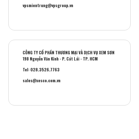
vpsmientrung@vpsgroup.vn
CÔNG TY CỔ PHẦN THƯƠNG MẠI VÀ DỊCH VỤ XEM SƠN
198 Nguyễn Văn Kỉnh - P. Cát Lái - TP. HCM
Tel: 028.3526.7763
sales@xesco.com.vn