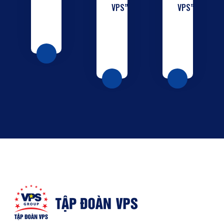
VPS”
VPS”