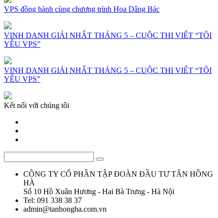
VPS đồng hành cùng chương trình Hoa Dâng Bác
VINH DANH GIẢI NHẤT THÁNG 5 – CUỘC THI VIẾT “TÔI
YÊU VPS”
VINH DANH GIẢI NHẤT THÁNG 5 – CUỘC THI VIẾT “TÔI
YÊU VPS”
Kết nối với chúng tôi
CÔNG TY CỔ PHẦN TẬP ĐOÀN ĐẦU TƯ TÂN HỒNG
HÀ
Số 10 Hồ Xuân Hương - Hai Bà Trưng - Hà Nội
Tel: 091 338 38 37
admin@tanhongha.com.vn