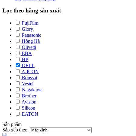
Lọc theo hãng sản xuất
FujiFilm
Glory
Panasonic
Hồng Hà
Olivetti
EBA
HP
DELL
A-ICON
Bonssai
Vestel
Nagakawa
Brother
Avision
Silicon
EATON
Sản phẩm
Sắp xếp theo: