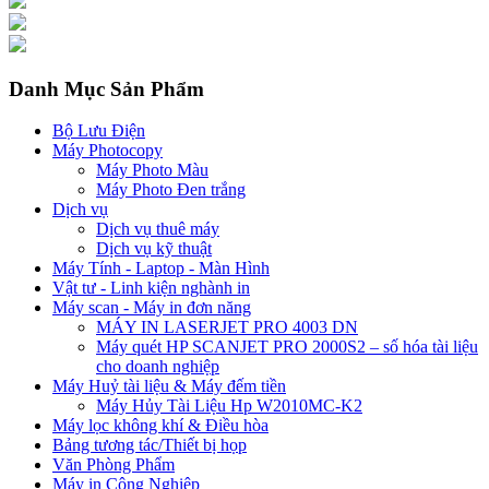
Danh Mục Sản Phẩm
Bộ Lưu Điện
Máy Photocopy
Máy Photo Màu
Máy Photo Đen trắng
Dịch vụ
Dịch vụ thuê máy
Dịch vụ kỹ thuật
Máy Tính - Laptop - Màn Hình
Vật tư - Linh kiện nghành in
Máy scan - Máy in đơn năng
MÁY IN LASERJET PRO 4003 DN
Máy quét HP SCANJET PRO 2000S2 – số hóa tài liệu
cho doanh nghiệp
Máy Huỷ tài liệu & Máy đếm tiền
Máy Hủy Tài Liệu Hp W2010MC-K2
Máy lọc không khí & Điều hòa
Bảng tương tác/Thiết bị họp
Văn Phòng Phẩm
Máy in Công Nghiệp