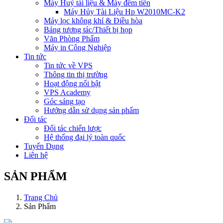
Máy Huỷ tài liệu & Máy đếm tiền
Máy Hủy Tài Liệu Hp W2010MC-K2
Máy lọc không khí & Điều hòa
Bảng tương tác/Thiết bị họp
Văn Phòng Phẩm
Máy in Công Nghiệp
Tin tức
Tin tức về VPS
Thông tin thị trường
Hoạt động nổi bật
VPS Academy
Góc sáng tạo
Hướng dẫn sử dụng sản phẩm
Đối tác
Đối tác chiến lược
Hệ thống đại lý toàn quốc
Tuyển Dụng
Liên hệ
SẢN PHẨM
Trang Chủ
Sản Phẩm