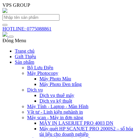
VPS GROUP
HOTLINE: 0775088861
Đóng Menu
Trang chủ
Giới Thiệu
Sản phẩm
Bộ Lưu Điện
Máy Photocopy
Máy Photo Màu
Máy Photo Đen trắng
Dịch vụ
Dịch vụ thuê máy
Dịch vụ kỹ thuật
Máy Tính - Laptop - Màn Hình
Vật tư - Linh kiện nghành in
Máy scan - Máy in đơn năng
MÁY IN LASERJET PRO 4003 DN
Máy quét HP SCANJET PRO 2000S2 – số hóa
tài liệu cho doanh nghiệp