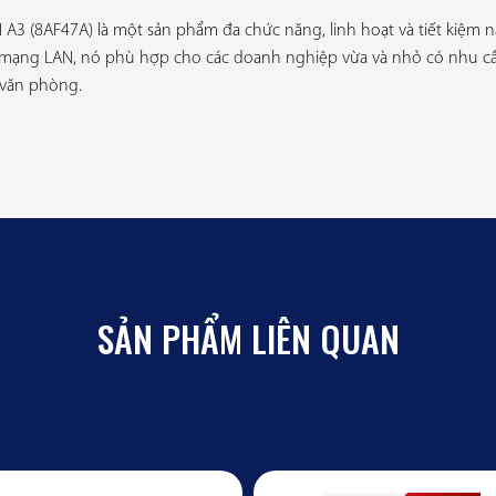
3 (8AF47A) là một sản phẩm đa chức năng, linh hoạt và tiết kiệm nă
i mạng LAN, nó phù hợp cho các doanh nghiệp vừa và nhỏ có nhu cầ
 văn phòng.
SẢN PHẨM LIÊN QUAN