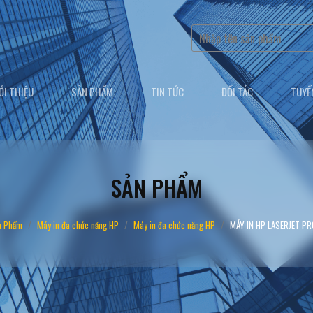
ỚI THIỆU
SẢN PHẨM
TIN TỨC
ĐỐI TÁC
TUYỂ
SẢN PHẨM
n Phẩm
Máy in đa chức năng HP
Máy in đa chức năng HP
MÁY IN HP LASERJET PR