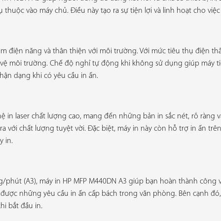
uộc vào máy chủ. Điều này tạo ra sự tiện lợi và linh hoạt cho việc l
m điện năng và thân thiện với môi trường. Với mức tiêu thụ điện th
 vệ môi trường. Chế độ nghỉ tự động khi không sử dụng giúp máy t
ận dạng khi có yêu cầu in ấn.
n laser chất lượng cao, mang đến những bản in sắc nét, rõ ràng và c
a với chất lượng tuyệt vời. Đặc biệt, máy in này còn hỗ trợ in ấn tr
y in.
rang/phút (A3), máy in HP MFP M440DN A3 giúp bạn hoàn thành công 
g được những yêu cầu in ấn cấp bách trong văn phòng. Bên cạnh đó,
hi bắt đầu in.