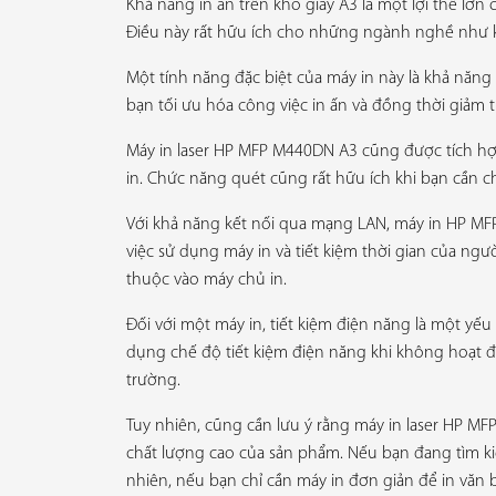
Khả năng in ấn trên khổ giấy A3 là một lợi thế lớn 
Điều này rất hữu ích cho những ngành nghề như kiế
Một tính năng đặc biệt của máy in này là khả năng 
bạn tối ưu hóa công việc in ấn và đồng thời giảm 
Máy in laser HP MFP M440DN A3 cũng được tích hợp
in. Chức năng quét cũng rất hữu ích khi bạn cần ch
Với khả năng kết nối qua mạng LAN, máy in HP MF
việc sử dụng máy in và tiết kiệm thời gian của n
thuộc vào máy chủ in.
Đối với một máy in, tiết kiệm điện năng là một yế
dụng chế độ tiết kiệm điện năng khi không hoạt đ
trường.
Tuy nhiên, cũng cần lưu ý rằng máy in laser HP MF
chất lượng cao của sản phẩm. Nếu bạn đang tìm ki
nhiên, nếu bạn chỉ cần máy in đơn giản để in văn 