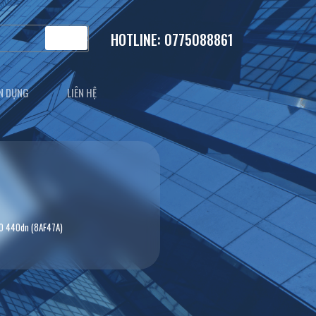
HOTLINE: 0775088861
N DỤNG
LIÊN HỆ
O 440dn (8AF47A)