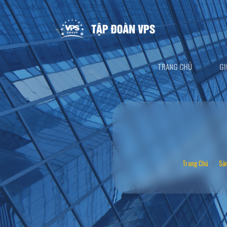
TRANG CHỦ
GI
Trang Chủ
Sả