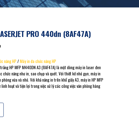
LASERJET PRO 440dn (8AF47A)
n
ức năng HP
/
Máy in đa chức năng HP
 trắng HP MFP M440DN A3 (8AF47A) là một dòng máy in laser đen
ác chức năng như in, sao chụp và quét. Với thiết kế nhỏ gọn, máy in
 phòng vừa và nhỏ. Với khả năng in trên khổ giấy A3, máy in HP MFP
inh hoạt và tiện lợi trong việc xử lý các công việc văn phòng hàng