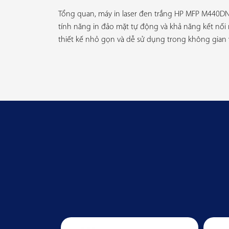
Tổng quan, máy in laser đen trắng HP MFP M440DN A
tính năng in đảo mặt tự động và khả năng kết nố
thiết kế nhỏ gọn và dễ sử dụng trong không gian