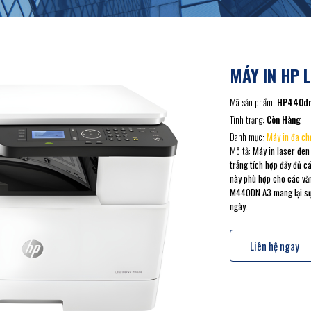
MÁY IN HP 
Mã sản phẩm:
HP440d
Tình trạng:
Còn Hàng
Danh mục:
Máy in đa ch
Mô tả:
Máy in laser đen
trắng tích hợp đầy đủ c
này phù hợp cho các văn
M440DN A3 mang lại sự l
ngày.
Liên hệ ngay