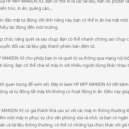
của HP MFP M440DN A3. Bạn có thể in ra các tài liệu, bản vẽ, poster và
n trúc, in ấn, quảng cáo,...
in đảo mặt tự động. Với tính năng này, bạn có thể in ấn hai mặt một 
thiểu tác động đến môi trường.
 chức năng quét và sao chụp. Bạn có thể nhanh chóng sao chụp các 
uyển đổi các tài liệu giấy thành phiên bản điện tử.
P M440DN A3 cho phép bạn in và quét từ xa thông qua mạng nội bộ c
gười dùng. Bạn có thể chia sẻ máy in với nhiều người dùng khác n
u tố quan trọng để xem xét. Máy in laser HP MFP M440DN A3 tiết kiệm
ộng và tự động tắt máy khi không có hoạt động in ấn. Điều này giúp
P M440DN A3 có giá thành khá cao so với các máy in thông thường khá
ếm một máy in phục vụ cho văn phòng vừa và nhỏ, và bạn có ngân sá
bản và tài liệu thông thường, có thể có những lựa chọn khác với giá