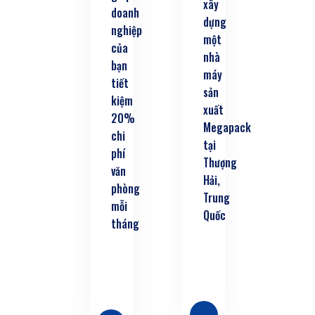
xây
doanh
dựng
nghiệp
một
của
nhà
bạn
máy
tiết
sản
kiệm
xuất
20%
Megapack
chi
tại
phí
Thượng
văn
Hải,
phòng
Trung
mỗi
Quốc
tháng