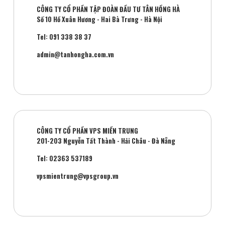
CÔNG TY CỔ PHẦN TẬP ĐOÀN ĐẦU TƯ TÂN HỒNG HÀ
Số 10 Hồ Xuân Hương - Hai Bà Trưng - Hà Nội
Tel: 091 338 38 37
admin@tanhongha.com.vn
CÔNG TY CỔ PHẦN VPS MIỀN TRUNG
201-203 Nguyễn Tất Thành - Hải Châu - Đà Nẵng
Tel: 02363 537189
vpsmientrung@vpsgroup.vn