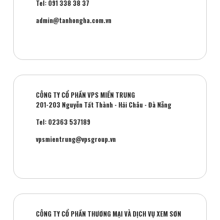
Tel: 091 338 38 37
admin@tanhongha.com.vn
CÔNG TY CỔ PHẦN VPS MIỀN TRUNG
201-203 Nguyễn Tất Thành - Hải Châu - Đà Nẵng
Tel: 02363 537189
vpsmientrung@vpsgroup.vn
CÔNG TY CỔ PHẦN THƯƠNG MẠI VÀ DỊCH VỤ XEM SƠN