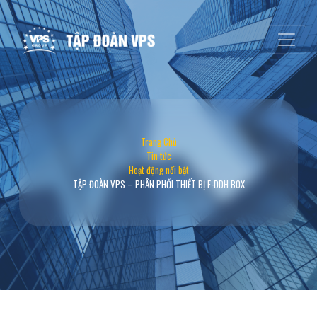
Trang Chủ
Tin tức
Hoạt động nổi bật
TẬP ĐOÀN VPS – PHÂN PHỐI THIẾT BỊ F-DDH BOX