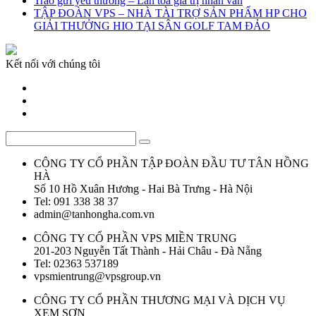
Trao gửi yêu thương – Lan tỏa giá trị nhân văn
TẬP ĐOÀN VPS – NHÀ TÀI TRỢ SẢN PHẨM HP CHO
GIẢI THƯỞNG HIO TẠI SÂN GOLF TAM ĐẢO
Kết nối với chúng tôi
CÔNG TY CỔ PHẦN TẬP ĐOÀN ĐẦU TƯ TÂN HỒNG
HÀ
Số 10 Hồ Xuân Hương - Hai Bà Trưng - Hà Nội
Tel: 091 338 38 37
admin@tanhongha.com.vn
CÔNG TY CỔ PHẦN VPS MIỀN TRUNG
201-203 Nguyễn Tất Thành - Hải Châu - Đà Nẵng
Tel: 02363 537189
vpsmientrung@vpsgroup.vn
CÔNG TY CỔ PHẦN THƯƠNG MẠI VÀ DỊCH VỤ
XEM SƠN