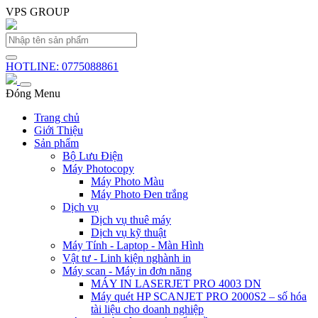
VPS GROUP
HOTLINE: 0775088861
Đóng Menu
Trang chủ
Giới Thiệu
Sản phẩm
Bộ Lưu Điện
Máy Photocopy
Máy Photo Màu
Máy Photo Đen trắng
Dịch vụ
Dịch vụ thuê máy
Dịch vụ kỹ thuật
Máy Tính - Laptop - Màn Hình
Vật tư - Linh kiện nghành in
Máy scan - Máy in đơn năng
MÁY IN LASERJET PRO 4003 DN
Máy quét HP SCANJET PRO 2000S2 – số hóa
tài liệu cho doanh nghiệp