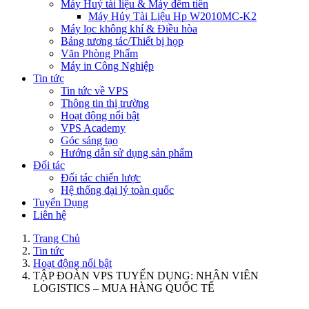
Máy Huỷ tài liệu & Máy đếm tiền
Máy Hủy Tài Liệu Hp W2010MC-K2
Máy lọc không khí & Điều hòa
Bảng tương tác/Thiết bị họp
Văn Phòng Phẩm
Máy in Công Nghiệp
Tin tức
Tin tức về VPS
Thông tin thị trường
Hoạt động nổi bật
VPS Academy
Góc sáng tạo
Hướng dẫn sử dụng sản phẩm
Đối tác
Đối tác chiến lược
Hệ thống đại lý toàn quốc
Tuyển Dụng
Liên hệ
Trang Chủ
Tin tức
Hoạt động nổi bật
TẬP ĐOÀN VPS TUYỂN DỤNG: NHÂN VIÊN
LOGISTICS – MUA HÀNG QUỐC TẾ