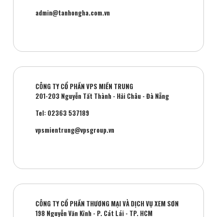
admin@tanhongha.com.vn
CÔNG TY CỔ PHẦN VPS MIỀN TRUNG
201-203 Nguyễn Tất Thành - Hải Châu - Đà Nẵng
Tel: 02363 537189
vpsmientrung@vpsgroup.vn
CÔNG TY CỔ PHẦN THƯƠNG MẠI VÀ DỊCH VỤ XEM SƠN
198 Nguyễn Văn Kỉnh - P. Cát Lái - TP. HCM