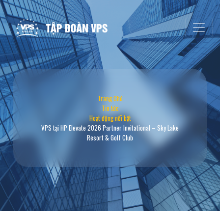
Trang Chủ
Tin tức
Hoạt động nổi bật
VPS tại HP Elevate 2026 Partner Invitational – Sky Lake
Resort & Golf Club