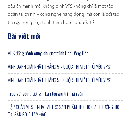
dấu ấn mạnh mẽ, khẳng định VPS không chỉ là một tập
đoàn tài chính – công nghệ năng động, mà còn là đối tác
tin cậy trong mọi hành trình hợp tác quốc tế.
Bài viết mới
VPS đồng hành cùng chương trình Hoa Dâng Bác
VINH DANH GIẢI NHẤT THÁNG 5 – CUỘC THI VIẾT “TÔI YÊU VPS”
VINH DANH GIẢI NHẤT THÁNG 5 – CUỘC THI VIẾT “TÔI YÊU VPS”
Trao gửi yêu thương – Lan tỏa giá trị nhân văn
TẬP ĐOÀN VPS – NHÀ TÀI TRỢ SẢN PHẨM HP CHO GIẢI THƯỞNG HIO
TẠI SÂN GOLF TAM ĐẢO