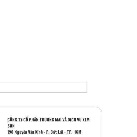
CÔNG TY CỔ PHẦN THƯƠNG MẠI VÀ DỊCH VỤ XEM
SƠN
198 Nguyễn Văn Kỉnh - P. Cát Lái - TP. HCM