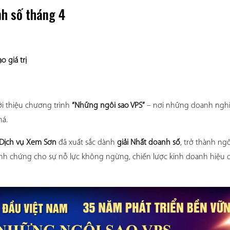
h số tháng 4
 giá trị
i thiệu chương trình 
“Những ngôi sao VPS”
 – nơi những doanh nghi
á. 
 Dịch vụ Xem Sơn
 đã xuất sắc dành 
giải Nhất doanh số
, trở thành ngô
minh chứng cho sự nỗ lực không ngừng, chiến lược kinh doanh hiệu q