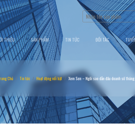
ỚI THIỆU
SẢN PHẨM
TIN TỨC
ĐỐI TÁC
TUYỂ
rang Chủ
Tin tức
Hoạt động nổi bật
Xem Sơn – Ngôi sao dẫn đầu doanh số tháng