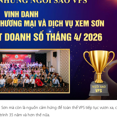
 Sơn mà còn là nguồn cảm hứng để toàn thể VPS tiếp tục vươn xa, c
trình 35 năm và hơn thế nữa. 