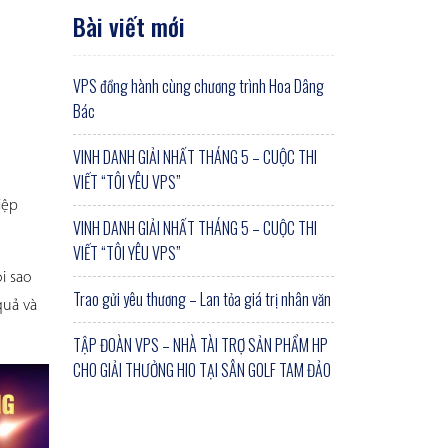
Bài viết mới
VPS đồng hành cùng chương trình Hoa Dâng
Bác
VINH DANH GIẢI NHẤT THÁNG 5 – CUỘC THI
VIẾT “TÔI YÊU VPS”
ệp 
VINH DANH GIẢI NHẤT THÁNG 5 – CUỘC THI
VIẾT “TÔI YÊU VPS”
i sao 
Trao gửi yêu thương – Lan tỏa giá trị nhân văn
uả và 
TẬP ĐOÀN VPS – NHÀ TÀI TRỢ SẢN PHẨM HP
CHO GIẢI THƯỞNG HIO TẠI SÂN GOLF TAM ĐẢO