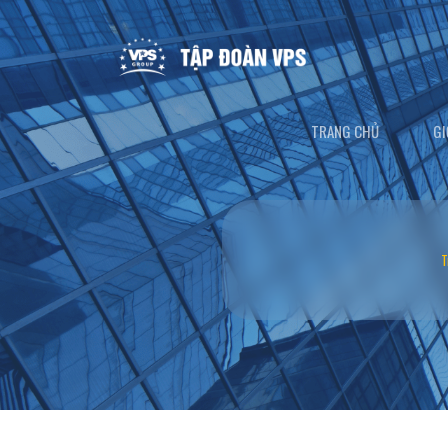
TRANG CHỦ
GI
T