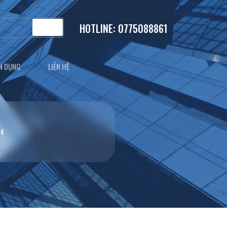
HOTLINE: 0775088861
N DỤNG
LIÊN HỆ
 4